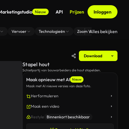
Marketingstudio
API
Prijzen
Inloggen
Nieuw
Alles bekijken
Vervoer
Technologieën
Zoom Virtuele Achtergrond
Download
Stapel hout
Schietpartij van bouwarbeiders die hout stapelden.
Maak opnieuw met AI
Nieuw
Maak met AI nieuwe versies van deze foto.
Herformuleren
Maak een video
Restyle
Binnenkort beschikbaar