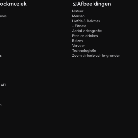
tockmuziek
Afbeeldingen
Natuur
rums
Mensen
Liefde & Relaties
- Fitness
Aerial videografie
Eten en drinken
Reizen
Vervoer
Technologieën
s
Zoom virtuele achtergronden
 API
p