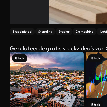
Stapelpistool
Stapeling
Stapler
De machine
lucht
Gerelateerde gratis stockvideo’s van 
iStock
iStock
iStock