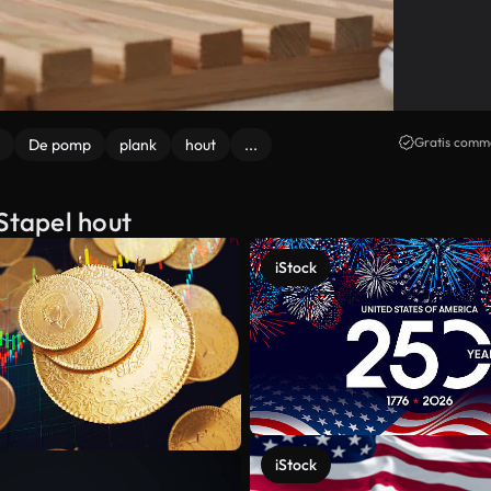
Gratis comme
De pomp
plank
hout
...
Stapel hout
iStock
iStock