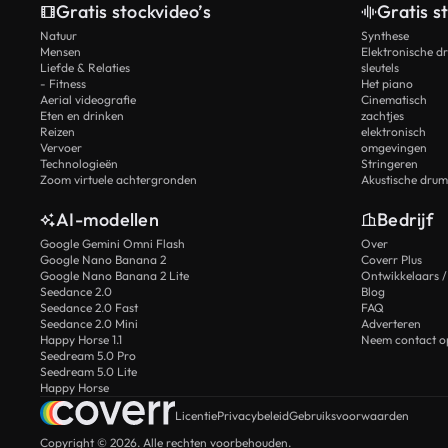
Gratis stockvideo’s
Gratis s
Natuur
Synthese
Mensen
Elektronische d
Liefde & Relaties
sleutels
- Fitness
Het piano
Aerial videografie
Cinematisch
Eten en drinken
zachtjes
Reizen
elektronisch
Vervoer
omgevingen
Technologieën
Stringeren
Zoom virtuele achtergronden
Akustische drum
AI-modellen
Bedrijf
Google Gemini Omni Flash
Over
Google Nano Banana 2
Coverr Plus
Google Nano Banana 2 Lite
Ontwikkelaars /
Seedance 2.0
Blog
Seedance 2.0 Fast
FAQ
Seedance 2.0 Mini
Adverteren
Happy Horse 1.1
Neem contact o
Seedream 5.0 Pro
Seedream 5.0 Lite
Happy Horse
Licentie
Privacybeleid
Gebruiksvoorwaarden
Copyright © 2026. Alle rechten voorbehouden.