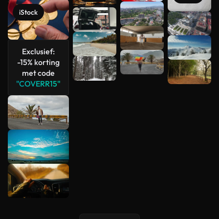
iStock
Meer
bekijken
Exclusief:
-15% korting
met code
"COVERR15"