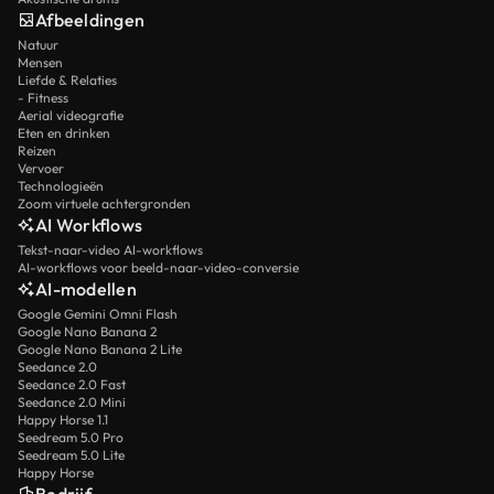
Afbeeldingen
Natuur
Mensen
Liefde & Relaties
- Fitness
Aerial videografie
Eten en drinken
Reizen
Vervoer
Technologieën
Zoom virtuele achtergronden
AI Workflows
Tekst-naar-video AI-workflows
AI-workflows voor beeld-naar-video-conversie
AI-modellen
Google Gemini Omni Flash
Google Nano Banana 2
Google Nano Banana 2 Lite
Seedance 2.0
Seedance 2.0 Fast
Seedance 2.0 Mini
Happy Horse 1.1
Seedream 5.0 Pro
Seedream 5.0 Lite
Happy Horse