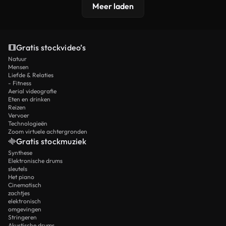
Meer laden
Gratis stockvideo’s
Natuur
Mensen
Liefde & Relaties
- Fitness
Aerial videografie
Eten en drinken
Reizen
Vervoer
Technologieën
Zoom virtuele achtergronden
Gratis stockmuziek
Synthese
Elektronische drums
sleutels
Het piano
Cinematisch
zachtjes
elektronisch
omgevingen
Stringeren
Akustische drums