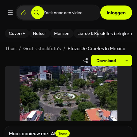
Inloggen
Alles bekijken
Coverr+
Natuur
Mensen
Liefde & Relaties
- Fitness
Thuis
Gratis stockfoto’s
Plaza De Cibeles In Mexico
Download
Maak opnieuw met AI
Nieuw