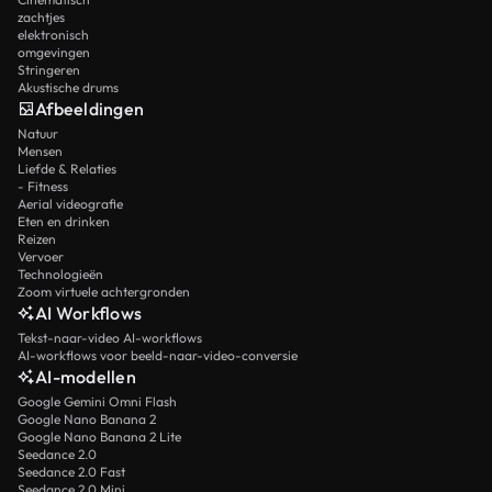
zachtjes
elektronisch
omgevingen
Stringeren
Akustische drums
Afbeeldingen
Natuur
Mensen
Liefde & Relaties
- Fitness
Aerial videografie
Eten en drinken
Reizen
Vervoer
Technologieën
Zoom virtuele achtergronden
AI Workflows
Tekst-naar-video AI-workflows
AI-workflows voor beeld-naar-video-conversie
AI-modellen
Google Gemini Omni Flash
Google Nano Banana 2
Google Nano Banana 2 Lite
Seedance 2.0
Seedance 2.0 Fast
Seedance 2.0 Mini