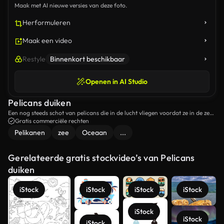
Maak met AI nieuwe versies van deze foto.
Herformuleren
Maak een video
Restyle
Binnenkort beschikbaar
Openen in AI Studio
Pelicans duiken
Een nog steeds schot van pelicans die in de lucht vliegen voordat ze in de zee
duiken.
Gratis commerciële rechten
Pelikanen
zee
Oceaan
...
Gerelateerde gratis stockvideo’s van Pelicans
duiken
iStock
iStock
iStock
iStock
iStock
iStock
iStock