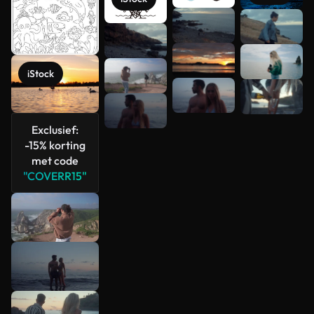
Meer
bekijken
iStock
Exclusief:
-15% korting
met code
"COVERR15"