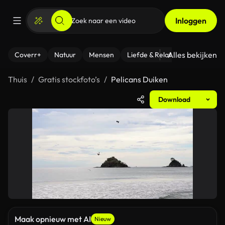
Inloggen
Alles bekijken
Coverr+
Natuur
Mensen
Liefde & Relaties
- Fitness
Thuis
Gratis stockfoto’s
Pelicans Duiken
Download
Maak opnieuw met AI
Nieuw