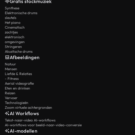
Gratis stockmuziek
Synthese
Elektronische drums
sleutels
Het piano
Cinematisch
zachtjes
elektronisch
omgevingen
Stringeren
Akustische drums
Afbeeldingen
Natuur
Mensen
Liefde & Relaties
- Fitness
Aerial videografie
Eten en drinken
Reizen
Vervoer
Technologieën
Zoom virtuele achtergronden
AI Workflows
Tekst-naar-video AI-workflows
AI-workflows voor beeld-naar-video-conversie
AI-modellen