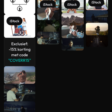
iStock
iStock
iStock
Meer
bekijken
iStock
Exclusief:
-15% korting
met code
"COVERR15"