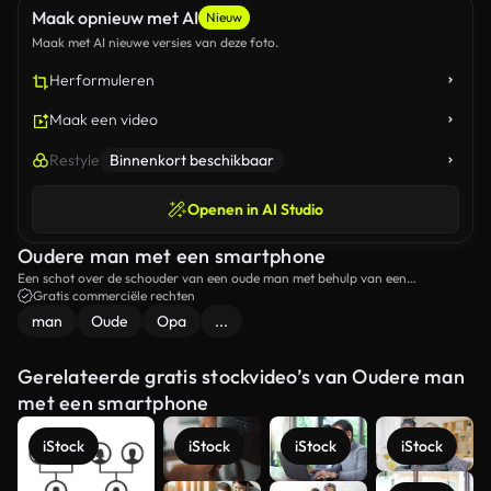
Maak opnieuw met AI
Nieuw
Maak met AI nieuwe versies van deze foto.
Herformuleren
Maak een video
Restyle
Binnenkort beschikbaar
Openen in AI Studio
Oudere man met een smartphone
Een schot over de schouder van een oude man met behulp van een
smartphone.
Gratis commerciële rechten
man
Oude
Opa
...
Gerelateerde gratis stockvideo’s van Oudere man
met een smartphone
iStock
iStock
iStock
iStock