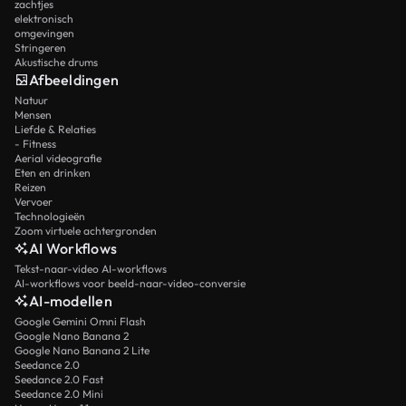
zachtjes
elektronisch
omgevingen
Stringeren
Akustische drums
Afbeeldingen
Natuur
Mensen
Liefde & Relaties
- Fitness
Aerial videografie
Eten en drinken
Reizen
Vervoer
Technologieën
Zoom virtuele achtergronden
AI Workflows
Tekst-naar-video AI-workflows
AI-workflows voor beeld-naar-video-conversie
AI-modellen
Google Gemini Omni Flash
Google Nano Banana 2
Google Nano Banana 2 Lite
Seedance 2.0
Seedance 2.0 Fast
Seedance 2.0 Mini