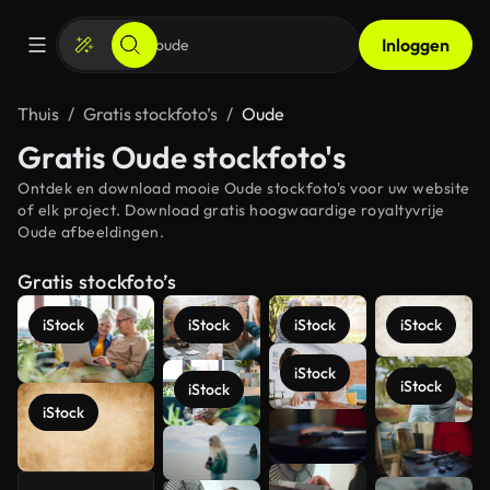
Inloggen
Thuis
Gratis stockfoto’s
Oude
Gratis Oude stockfoto's
Ontdek en download mooie Oude stockfoto's voor uw website
of elk project. Download gratis hoogwaardige royaltyvrije
Oude afbeeldingen.
Gratis stockfoto’s
iStock
iStock
iStock
iStock
iStock
iStock
iStock
iStock
Meer
bekijken