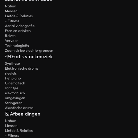
Natuur
Mensen
Liefde & Relaties
- Fitness
Aerial videografie
Eten en drinken
Reizen
Vervoer
Technologieën
Zoom virtuele achtergronden
Gratis stockmuziek
Synthese
Elektronische drums
sleutels
Het piano
Cinematisch
zachtjes
elektronisch
omgevingen
Stringeren
Akustische drums
Afbeeldingen
Natuur
Mensen
Liefde & Relaties
- Fitness