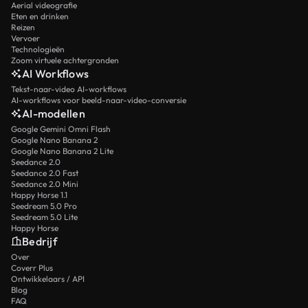
Aerial videografie
Eten en drinken
Reizen
Vervoer
Technologieën
Zoom virtuele achtergronden
AI Workflows
Tekst-naar-video AI-workflows
AI-workflows voor beeld-naar-video-conversie
AI-modellen
Google Gemini Omni Flash
Google Nano Banana 2
Google Nano Banana 2 Lite
Seedance 2.0
Seedance 2.0 Fast
Seedance 2.0 Mini
Happy Horse 1.1
Seedream 5.0 Pro
Seedream 5.0 Lite
Happy Horse
Bedrijf
Over
Coverr Plus
Ontwikkelaars / API
Blog
FAQ