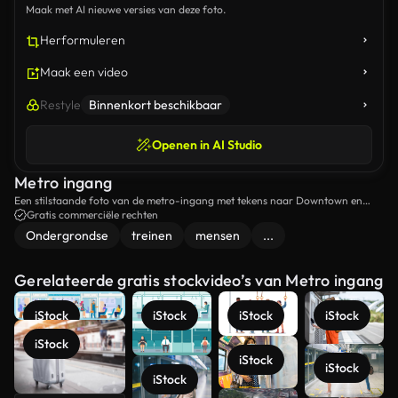
Maak met AI nieuwe versies van deze foto.
Herformuleren
Maak een video
Restyle
Binnenkort beschikbaar
Openen in AI Studio
Metro ingang
Een stilstaande foto van de metro-ingang met tekens naar Downtown en
Brooklyn aan de linkerkant en Uptown / Bronx aan de rechterkant.
Gratis commerciële rechten
Ondergrondse
treinen
mensen
...
Gerelateerde gratis stockvideo’s van Metro ingang
iStock
iStock
iStock
iStock
iStock
iStock
iStock
iStock