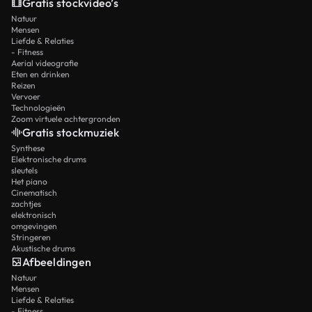
Gratis stockvideo’s
Natuur
Mensen
Liefde & Relaties
- Fitness
Aerial videografie
Eten en drinken
Reizen
Vervoer
Technologieën
Zoom virtuele achtergronden
Gratis stockmuziek
Synthese
Elektronische drums
sleutels
Het piano
Cinematisch
zachtjes
elektronisch
omgevingen
Stringeren
Akustische drums
Afbeeldingen
Natuur
Mensen
Liefde & Relaties
- Fitness