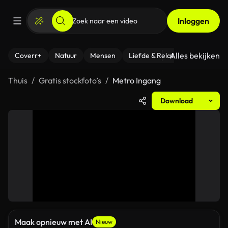
Inloggen
Alles bekijken
Coverr+
Natuur
Mensen
Liefde & Relaties
- Fitness
Thuis
Gratis stockfoto’s
Metro Ingang
Download
Maak opnieuw met AI
Nieuw