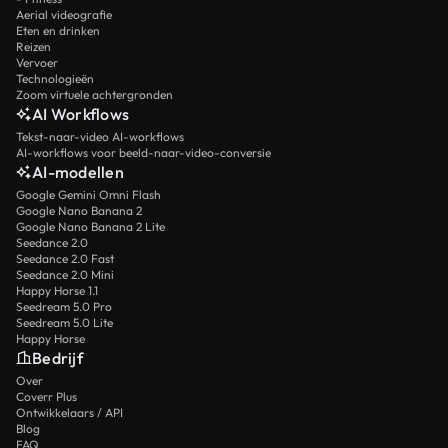
Aerial videografie
Eten en drinken
Reizen
Vervoer
Technologieën
Zoom virtuele achtergronden
AI Workflows
Tekst-naar-video AI-workflows
AI-workflows voor beeld-naar-video-conversie
AI-modellen
Google Gemini Omni Flash
Google Nano Banana 2
Google Nano Banana 2 Lite
Seedance 2.0
Seedance 2.0 Fast
Seedance 2.0 Mini
Happy Horse 1.1
Seedream 5.0 Pro
Seedream 5.0 Lite
Happy Horse
Bedrijf
Over
Coverr Plus
Ontwikkelaars / API
Blog
FAQ