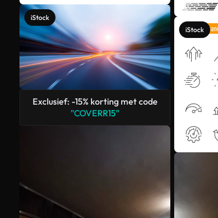
iStock
iStock
Exclusief: -15% korting met code
"COVERR15"