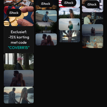
iStock
iStock
iStock
iStock
Meer
bekijken
Exclusief:
-15% korting
met code
"COVERR15"