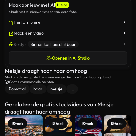
Maak opnieuw met AI
Nieuw
Maak met AI nieuwe versies van deze foto.
Herformuleren
Maak een video
Restyle
Binnenkort beschikbaar
Openen in AI Studio
Meisje draagt haar haar omhoog
Medium close-up shot van een meisje die haar haar haar op bindt.
Gratis commerciële rechten
Ponytaal
haar
meisje
...
Gerelateerde gratis stockvideo’s van Meisje
draagt haar haar omhoog
iStock
iStock
iStock
iStock