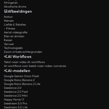
Stringeren
Akustische drums
Afbeeldingen
Natuur
Mensen
Liefde & Relaties
- Fitness
Aerial videografie
Eten en drinken
Reizen
Vervoer
Technologieën
Zoom virtuele achtergronden
AI Workflows
Tekst-naar-video AI-workflows
AI-workflows voor beeld-naar-video-conversie
AI-modellen
Google Gemini Omni Flash
Google Nano Banana 2
Google Nano Banana 2 Lite
Seedance 2.0
Seedance 2.0 Fast
Seedance 2.0 Mini
Happy Horse 1.1
Seedream 5.0 Pro
Seedream 5.0 Lite