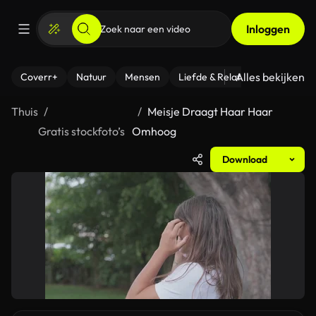
Inloggen
Alles bekijken
Coverr+
Natuur
Mensen
Liefde & Relaties
- Fitness
Thuis
Meisje Draagt Haar Haar
Gratis stockfoto’s
Omhoog
Download