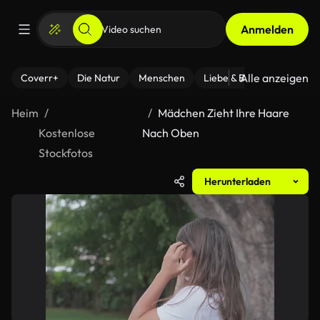
Anmelden
Alle anzeigen
Coverr+
Die Natur
Menschen
Liebe & Beziehungen
F
Heim
Mädchen Zieht Ihre Haare
Kostenlose
Nach Oben
Stockfotos
Herunterladen