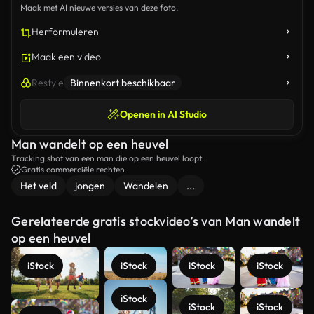
Maak met AI nieuwe versies van deze foto.
Herformuleren
Maak een video
Restyle
Binnenkort beschikbaar
Openen in AI Studio
Man wandelt op een heuvel
Tracking shot van een man die op een heuvel loopt.
Gratis commerciële rechten
Het veld
jongen
Wandelen
...
Gerelateerde gratis stockvideo’s van Man wandelt
op een heuvel
iStock
iStock
iStock
iStock
iStock
iStock
iStock