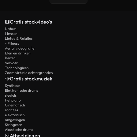
Gratis stockvideo’s
Natuur
Mensen
Liefde & Relaties
- Fitness
Aerial videografie
Eten en drinken
Reizen
Vervoer
Technologieën
Zoom virtuele achtergronden
Gratis stockmuziek
Synthese
Elektronische drums
sleutels
Het piano
Cinematisch
zachtjes
elektronisch
omgevingen
Stringeren
Akustische drums
Afbeeldingen