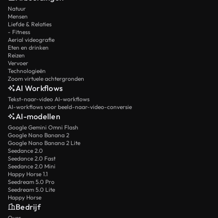
Natuur
Mensen
Liefde & Relaties
- Fitness
Aerial videografie
Eten en drinken
Reizen
Vervoer
Technologieën
Zoom virtuele achtergronden
AI Workflows
Tekst-naar-video AI-workflows
AI-workflows voor beeld-naar-video-conversie
AI-modellen
Google Gemini Omni Flash
Google Nano Banana 2
Google Nano Banana 2 Lite
Seedance 2.0
Seedance 2.0 Fast
Seedance 2.0 Mini
Happy Horse 1.1
Seedream 5.0 Pro
Seedream 5.0 Lite
Happy Horse
Bedrijf
Over