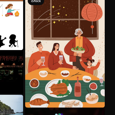
iStock