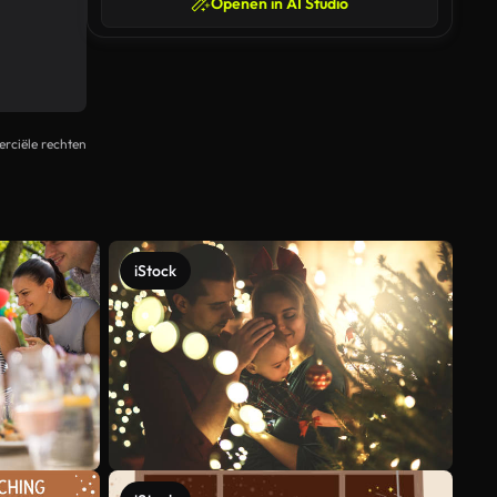
Openen in AI Studio
rciële rechten
iStock