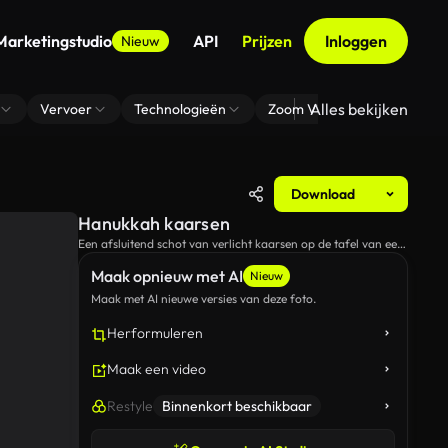
Marketingstudio
API
Prijzen
Inloggen
Nieuw
Alles bekijken
Vervoer
Technologieën
Zoom Virtuele Achtergrond
Download
Hanukkah kaarsen
Een afsluitend schot van verlicht kaarsen op de tafel van een
Hanukkah diner.
Maak opnieuw met AI
Nieuw
Maak met AI nieuwe versies van deze foto.
Herformuleren
Maak een video
Restyle
Binnenkort beschikbaar