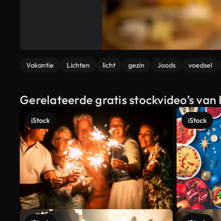
Vakantie
Lichten
licht
gezin
Joods
voedsel
Gerelateerde gratis stockvideo’s va
iStock
iStock