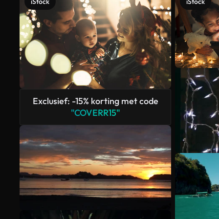
iStock
iStock
Exclusief: -15% korting met code
"COVERR15"