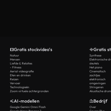
Gratis stockvideo’s
Gratis s
Natuur
Synthese
Mensen
Elektronische d
Liefde & Relaties
sleutels
- Fitness
Het piano
Aerial videografie
Cinematisch
Eten en drinken
zachtjes
Reizen
elektronisch
Vervoer
omgevingen
Technologieën
Stringeren
Zoom virtuele achtergronden
Akustische drum
AI-modellen
Bedrijf
Google Gemini Omni Flash
Over
Google Nano Banana 2
Coverr Plus