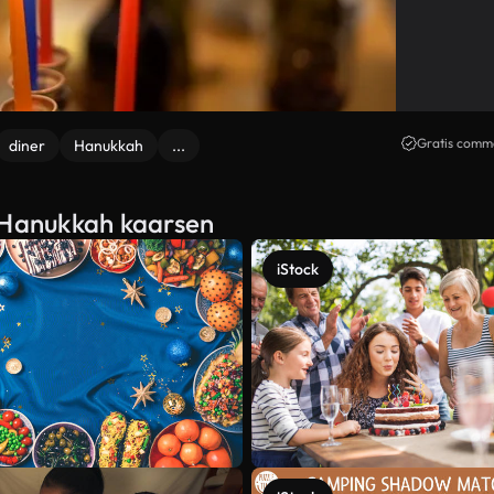
Gratis comme
diner
Hanukkah
...
n Hanukkah kaarsen
iStock