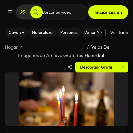
Iniciar sesión
Ver todo
Coverr+
Naturaleza
Personas
Amor Y Relaciones
El
Hogar
Velas De
Imágenes de Archivo Gratuitas
Hanukkah
Descargar Gratis