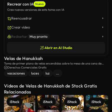
Recrear con IA
Nuevo
Crea nuevas versiones de esta toma con IA
Reencuadrar
Crear vídeo
Rediseñar
Muy pronto
Abrir en AI Studio
Velas de Hanukkah
Toma de primer plano de velas encendidas sobre la mesa de una cena de
Hanukkah.
Derechos Comerciales Gratis
vacaciones
luces
luz
...
Videos de Velas de Hanukkah de Stock Gratis
Relacionados
iStock
iStock
iStock
iStock