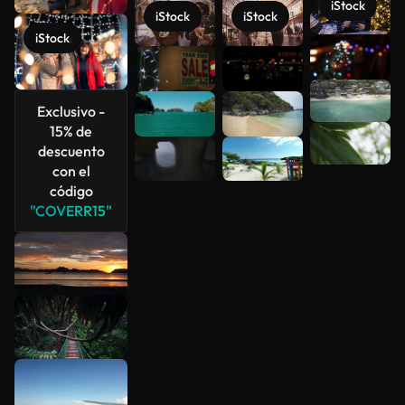
iStock
iStock
iStock
iStock
Ver más
Exclusivo -
15% de
descuento
con el
código
"COVERR15"