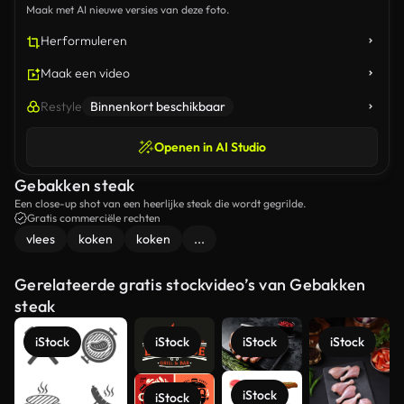
Maak met AI nieuwe versies van deze foto.
Herformuleren
Maak een video
Restyle
Binnenkort beschikbaar
Openen in AI Studio
Gebakken steak
Een close-up shot van een heerlijke steak die wordt gegrilde.
Gratis commerciële rechten
vlees
koken
koken
...
Gerelateerde gratis stockvideo’s van Gebakken
steak
iStock
iStock
iStock
iStock
iStock
iStock