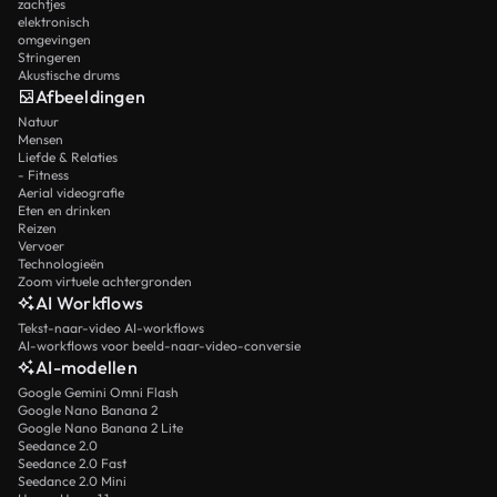
zachtjes
elektronisch
omgevingen
Stringeren
Akustische drums
Afbeeldingen
Natuur
Mensen
Liefde & Relaties
- Fitness
Aerial videografie
Eten en drinken
Reizen
Vervoer
Technologieën
Zoom virtuele achtergronden
AI Workflows
Tekst-naar-video AI-workflows
AI-workflows voor beeld-naar-video-conversie
AI-modellen
Google Gemini Omni Flash
Google Nano Banana 2
Google Nano Banana 2 Lite
Seedance 2.0
Seedance 2.0 Fast
Seedance 2.0 Mini