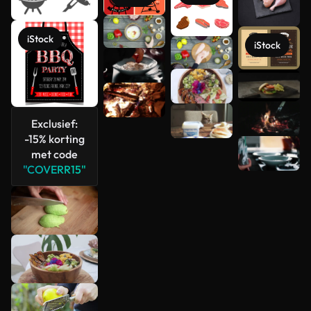
iStock
iStock
Meer
bekijken
Exclusief:
-15% korting
met code
"COVERR15"