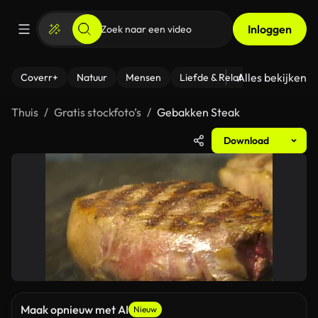
Inloggen
Alles bekijken
Coverr+
Natuur
Mensen
Liefde & Relaties
- Fitness
Thuis
Gratis stockfoto’s
Gebakken Steak
Download
Maak opnieuw met AI
Nieuw