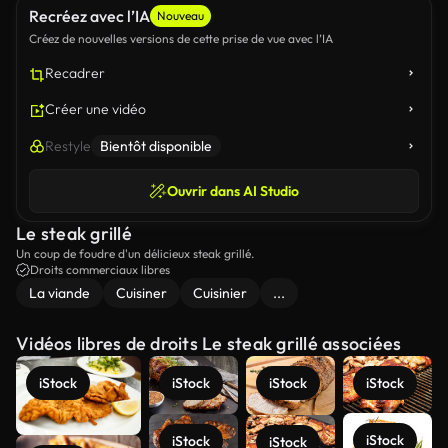
Recréez avec l’IA
Nouveau
Créez de nouvelles versions de cette prise de vue avec l’IA
Recadrer
Créer une vidéo
Restyle
Bientôt disponible
Ouvrir dans AI Studio
Le steak grillé
Un coup de foudre d'un délicieux steak grillé.
Droits commerciaux libres
La viande
Cuisiner
Cuisinier
...
Vidéos libres de droits Le steak grillé associées
iStock
iStock
iStock
iStock
iStock
iStock
iStock