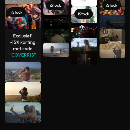
iStock
iStock
iStock
iStock
Meer
bekijken
Exclusief:
-15% korting
met code
"COVERR15"