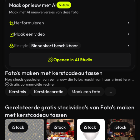
Maak opnieuw met AI
Nieuw
Maak met AI nieuwe versies van deze foto.
Herformuleren
Maak een video
Restyle
Binnenkort beschikbaar
Openen in AI Studio
Foto's maken met kerstcadeau tassen
Nog steeds geschoten van een vrouw die foto's maakt van haar vriend terwijl
ze kerstcadeaukaarten houdt.
Gratis commerciële rechten
Kerstmis
Kerstdecoratie
Maak een foto
...
Gerelateerde gratis stockvideo’s van Foto's maken
met kerstcadeau tassen
iStock
iStock
iStock
iStock