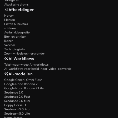
Stringeren
Akustische drums
Afbeeldingen
Natuur
Mensen
Liefde & Relaties
- Fitness
Aerial videografie
Eten en drinken
Reizen
Vervoer
Technologieën
Zoom virtuele achtergronden
AI Workflows
Tekst-naar-video AI-workflows
AI-workflows voor beeld-naar-video-conversie
AI-modellen
Google Gemini Omni Flash
Google Nano Banana 2
Google Nano Banana 2 Lite
Seedance 2.0
Seedance 2.0 Fast
Seedance 2.0 Mini
Happy Horse 1.1
Seedream 5.0 Pro
Seedream 5.0 Lite
Happy Horse