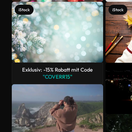
iStock
iStock
Exklusiv: -15% Rabatt mit Code
"COVERR15"