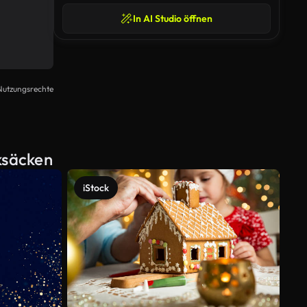
In AI Studio öffnen
Nutzungsrechte
ksäcken
iStock