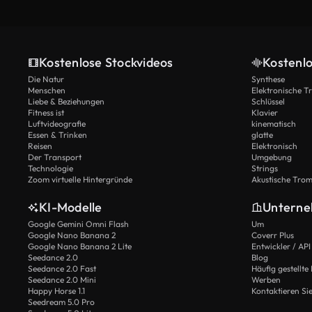
Kostenlose Stockvideos
Kostenl
Die Natur
Synthese
Menschen
Elektronische 
Liebe & Beziehungen
Schlüssel
Fitness ist
Klavier
Luftvideografie
kinematisch
Essen & Trinken
glatte
Reisen
Elektronisch
Der Transport
Umgebung
Technologie
Strings
Zoom virtuelle Hintergründe
Akustische Tro
KI-Modelle
Untern
Google Gemini Omni Flash
Um
Google Nano Banana 2
Coverr Plus
Google Nano Banana 2 Lite
Entwickler / API
Seedance 2.0
Blog
Seedance 2.0 Fast
Häufig gestellte
Seedance 2.0 Mini
Werben
Happy Horse 1.1
Kontaktieren Si
Seedream 5.0 Pro