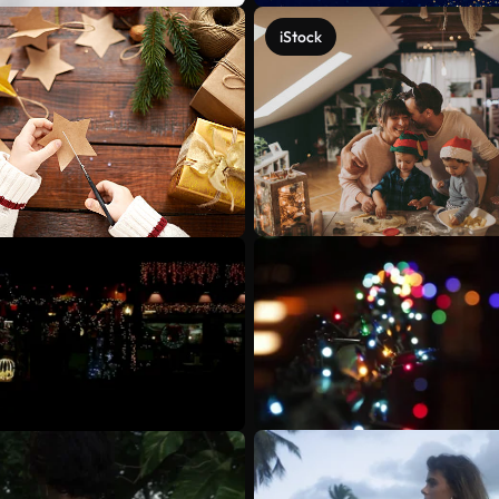
iStock