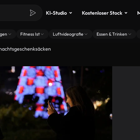
KI-Studio
Kostenloser Stock
M
ngen
Fitness Ist
Luftvideografie
Essen & Trinken
hnachtsgeschenksäcken