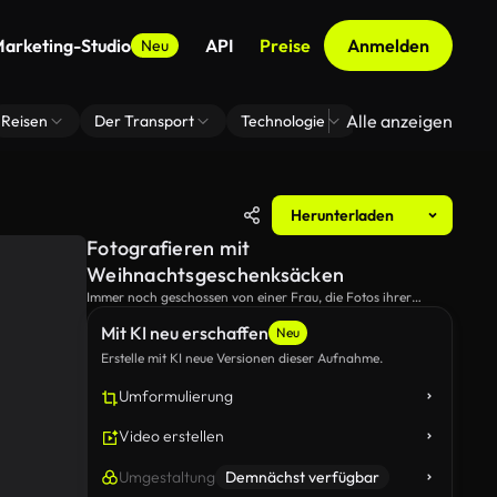
arketing-Studio
API
Preise
Anmelden
Neu
Alle anzeigen
Reisen
Der Transport
Technologie
Zoom Virtuelle H
Herunterladen
Fotografieren mit
Weihnachtsgeschenksäcken
Immer noch geschossen von einer Frau, die Fotos ihrer
Freundin macht, während sie Weihnachtsgeschenk-Taschen
Mit KI neu erschaffen
hält.
Neu
Erstelle mit KI neue Versionen dieser Aufnahme.
Umformulierung
Video erstellen
Umgestaltung
Demnächst verfügbar