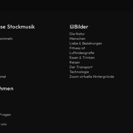
ose Stockmusik
Bilder
Die Natur
Trommeln
Menschen
Liebe & Beziehungen
Fitness ist
Luftvideografie
Essen & Trinken
Reisen
Der Transport
Technologie
mmel
Zoom virtuelle Hintergründe
ehmen
 Fragen
e uns