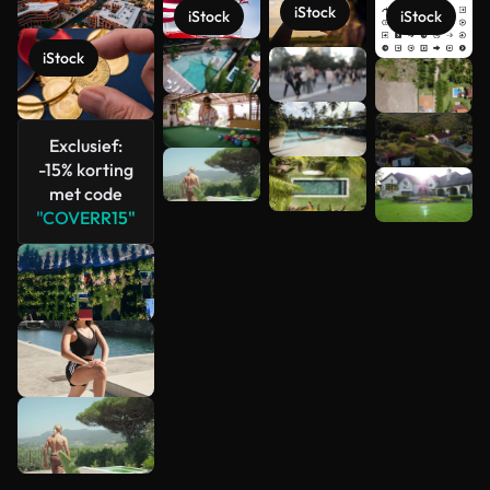
iStock
iStock
iStock
iStock
Meer
bekijken
Exclusief:
-15% korting
met code
"COVERR15"