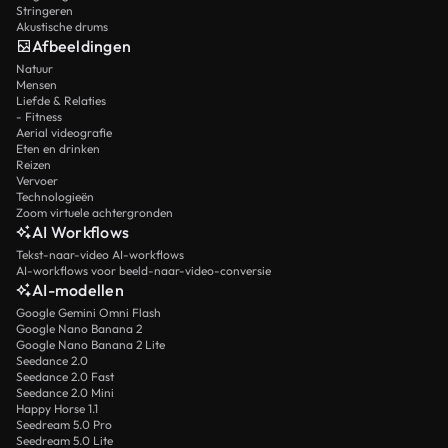
Stringeren
Akustische drums
Afbeeldingen
Natuur
Mensen
Liefde & Relaties
- Fitness
Aerial videografie
Eten en drinken
Reizen
Vervoer
Technologieën
Zoom virtuele achtergronden
AI Workflows
Tekst-naar-video AI-workflows
AI-workflows voor beeld-naar-video-conversie
AI-modellen
Google Gemini Omni Flash
Google Nano Banana 2
Google Nano Banana 2 Lite
Seedance 2.0
Seedance 2.0 Fast
Seedance 2.0 Mini
Happy Horse 1.1
Seedream 5.0 Pro
Seedream 5.0 Lite