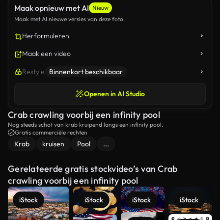
Maak opnieuw met AI
Nieuw
Maak met AI nieuwe versies van deze foto.
Herformuleren
Maak een video
Restyle
Binnenkort beschikbaar
Openen in AI Studio
Crab crawling voorbij een infinity pool
Nog steeds schot van krab kruipend langs een infinity pool.
Gratis commerciële rechten
Krab
kruisen
Pool
...
Gerelateerde gratis stockvideo’s van Crab
crawling voorbij een infinity pool
iStock
iStock
iStock
iStock