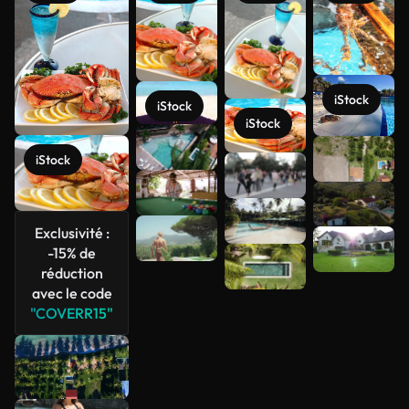
iStock
iStock
iStock
iStock
Voir plus
Exclusivité :
-15% de
réduction
avec le code
"COVERR15"