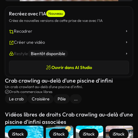
Recréez avec l’IA
Nouveau
Créez de nouvelles versions de cette prise de vue avec l’IA
Recadrer
Créer une vidéo
Restyle
Bientôt disponible
Ouvrir dans AI Studio
Crab crawling au-delà d'une piscine d'infini
Un crab crawlant au-delà d’une piscine d’infini.
Droits commerciaux libres
Le crab
Croisière
Pôle
...
Vidéos libres de droits Crab crawling au-delà d'une
piscine d'infini associées
iStock
iStock
iStock
iStock