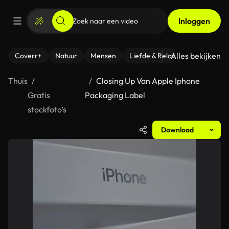
Inloggen
Alles bekijken
Coverr+
Natuur
Mensen
Liefde & Relaties
- Fitness
Thuis
Closing Up Van Apple Iphone
Gratis
Packaging Label
stockfoto’s
Download