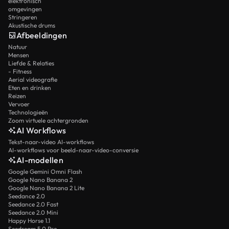
elektronisch
omgevingen
Stringeren
Akustische drums
Afbeeldingen
Natuur
Mensen
Liefde & Relaties
- Fitness
Aerial videografie
Eten en drinken
Reizen
Vervoer
Technologieën
Zoom virtuele achtergronden
AI Workflows
Tekst-naar-video AI-workflows
AI-workflows voor beeld-naar-video-conversie
AI-modellen
Google Gemini Omni Flash
Google Nano Banana 2
Google Nano Banana 2 Lite
Seedance 2.0
Seedance 2.0 Fast
Seedance 2.0 Mini
Happy Horse 1.1
Seedream 5.0 Pro