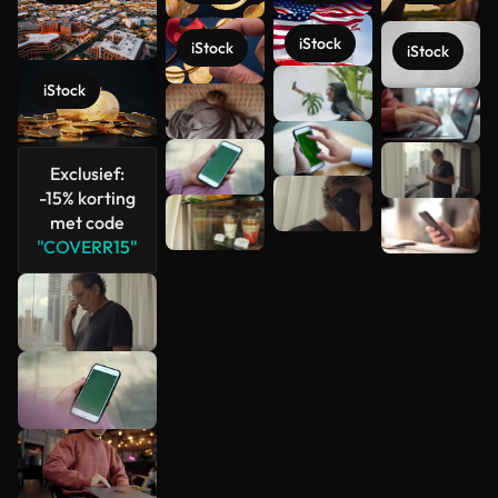
iStock
iStock
iStock
iStock
Meer
bekijken
Exclusief:
-15% korting
met code
"COVERR15"