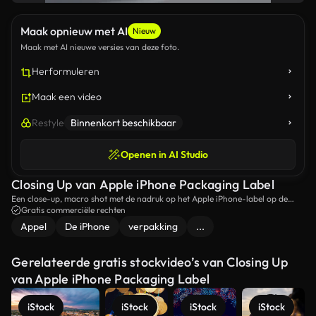
Maak opnieuw met AI
Nieuw
Maak met AI nieuwe versies van deze foto.
Herformuleren
Maak een video
Restyle
Binnenkort beschikbaar
Openen in AI Studio
Closing Up van Apple iPhone Packaging Label
Een close-up, macro shot met de nadruk op het Apple iPhone-label op de
stijlvolle verpakking.
Gratis commerciële rechten
Appel
De iPhone
verpakking
...
Gerelateerde gratis stockvideo’s van Closing Up
van Apple iPhone Packaging Label
iStock
iStock
iStock
iStock