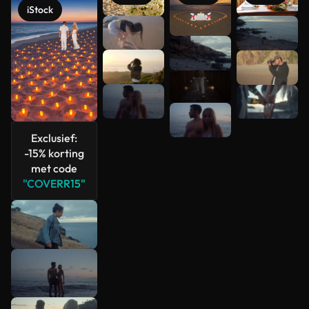
iStock
Meer
bekijken
Exclusief:
-15% korting
met code
"COVERR15"