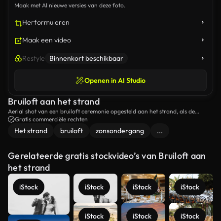
Maak met AI nieuwe versies van deze foto.
Herformuleren
Maak een video
Restyle
Binnenkort beschikbaar
Openen in AI Studio
Bruiloft aan het strand
Aerial shot van een bruiloft ceremonie opgesteld aan het strand, als de
zonsondergangen.
Gratis commerciële rechten
Het strand
bruiloft
zonsondergang
...
Gerelateerde gratis stockvideo’s van Bruiloft aan
het strand
iStock
iStock
iStock
iStock
iStock
iStock
iStock