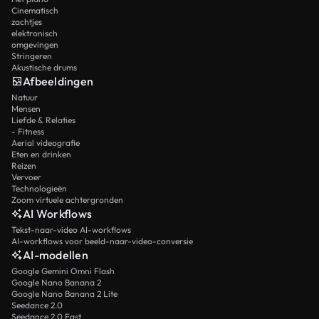
Cinematisch
zachtjes
elektronisch
omgevingen
Stringeren
Akustische drums
Afbeeldingen
Natuur
Mensen
Liefde & Relaties
- Fitness
Aerial videografie
Eten en drinken
Reizen
Vervoer
Technologieën
Zoom virtuele achtergronden
AI Workflows
Tekst-naar-video AI-workflows
AI-workflows voor beeld-naar-video-conversie
AI-modellen
Google Gemini Omni Flash
Google Nano Banana 2
Google Nano Banana 2 Lite
Seedance 2.0
Seedance 2.0 Fast