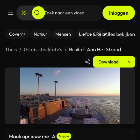
Inloggen
Alles bekijken
Coverr+
Natuur
Mensen
Liefde & Relaties
- Fitness
Thuis
Gratis stockfoto’s
Bruiloft Aan Het Strand
Download
Maak opnieuw met AI
Nieuw