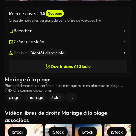
Recréez avec l’IA
Nouveau
Créez de nouvelles versions de cette prise de vue avec l’IA
Recadrer
Créer une vidéo
Restyle
Bientôt disponible
Ouvrir dans AI Studio
Mariage à la plage
Photo aérienne d'une cérémonie de mariage mise en place sur la plage,
comme les couchers de soleil.
Droits commerciaux libres
plage
mariage
Soleil
...
Vidéos libres de droits Mariage à la plage
associées
iStock
iStock
iStock
iStock