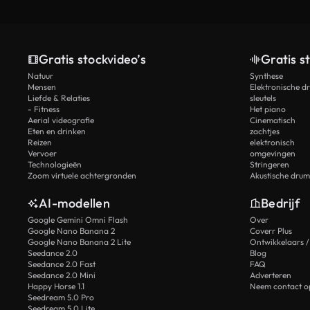
Gratis stockvideo’s
Gratis s
Natuur
Synthese
Mensen
Elektronische d
Liefde & Relaties
sleutels
- Fitness
Het piano
Aerial videografie
Cinematisch
Eten en drinken
zachtjes
Reizen
elektronisch
Vervoer
omgevingen
Technologieën
Stringeren
Zoom virtuele achtergronden
Akustische drum
AI-modellen
Bedrijf
Google Gemini Omni Flash
Over
Google Nano Banana 2
Coverr Plus
Google Nano Banana 2 Lite
Ontwikkelaars /
Seedance 2.0
Blog
Seedance 2.0 Fast
FAQ
Seedance 2.0 Mini
Adverteren
Happy Horse 1.1
Neem contact o
Seedream 5.0 Pro
Seedream 5.0 Lite