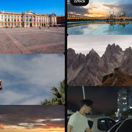
iStock