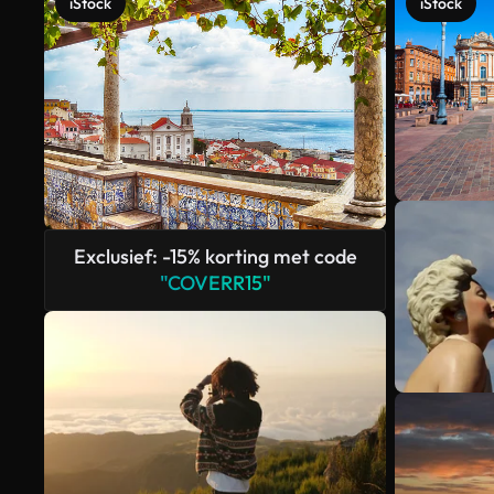
iStock
iStock
Exclusief: -15% korting met code
"COVERR15"