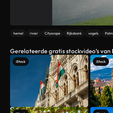
hemel
rivier
Cityscape
Rijksbank
vogels
Pal
Gerelateerde gratis stockvideo’s va
iStock
iStock