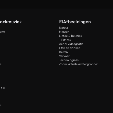
tockmuziek
Afbeeldingen
Natuur
rums
Mensen
Liefde & Relaties
- Fitness
Aerial videografie
Eten en drinken
Reizen
Vervoer
Technologieën
s
Zoom virtuele achtergronden
 API
p