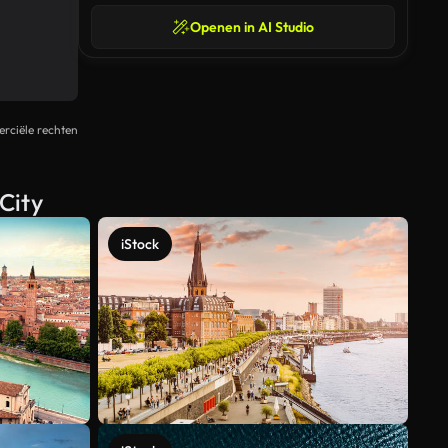
Openen in AI Studio
rciële rechten
City
iStock