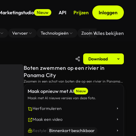
Marketingstudio
API
Prijzen
Inloggen
Nieuw
Alles bekijken
Vervoer
Technologieën
Zoom Virtuele Achtergrond
Download
Boten zwemmen op een rivier in
Panama City
Zoomen in een schot van boten die op een rivier in Panama
City zweven.
Maak opnieuw met AI
Nieuw
Maak met AI nieuwe versies van deze foto.
Herformuleren
Maak een video
Restyle
Binnenkort beschikbaar