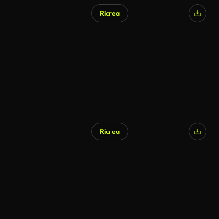
Ricrea
Generato da IA
Ricrea
Generato da IA