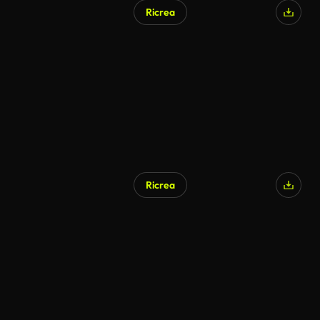
Ricrea
Ricrea