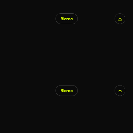
Ricrea
Generato da IA
Ricrea
Generato da IA