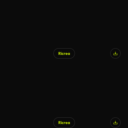
Ricrea
Ricrea