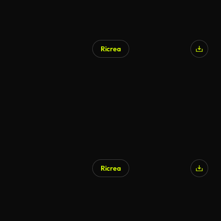
Ricrea
Generato da IA
Ricrea
Generato da IA