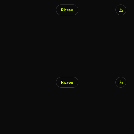
Ricrea
Ricrea