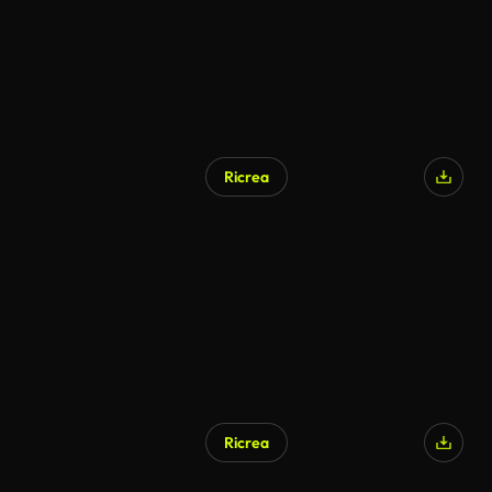
Ricrea
Generato da IA
Ricrea