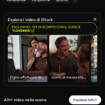
HomeNotizie
Pompino Pie
autunno
...
Esplora i video di iStock
ESCLUSIVO: -15% DI SCONTO CON IL CODICE
"COVERR15"
Figlia affettuosa che sorprende suo padre mentre lavora da casa con un regalo per la festa del papà
Uomo di mezza età che soffia una candela sulla torta di compleanno e bacia una donna
Altri video nella scena
Visualizza tutto