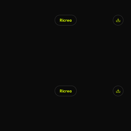
Ricrea
Ricrea