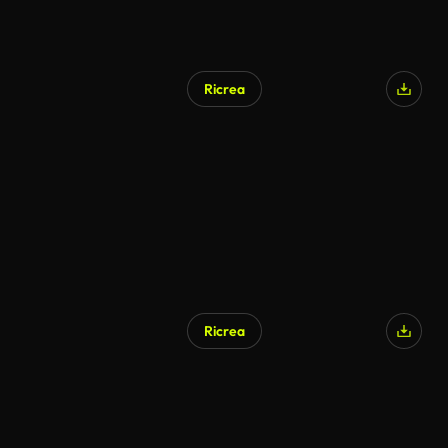
Ricrea
Ricrea