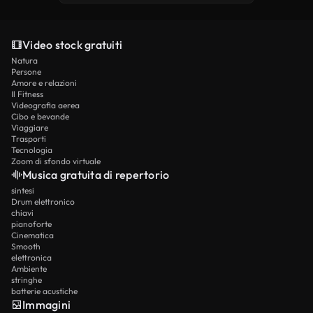
Video stock gratuiti
Natura
Persone
Amore e relazioni
Il Fitness
Videografia aerea
Cibo e bevande
Viaggiare
Trasporti
Tecnologia
Zoom di sfondo virtuale
Musica gratuita di repertorio
sintesi
Drum elettronico
chiavi
pianoforte
Cinematica
Smooth
elettronica
Ambiente
stringhe
batterie acustiche
Immagini