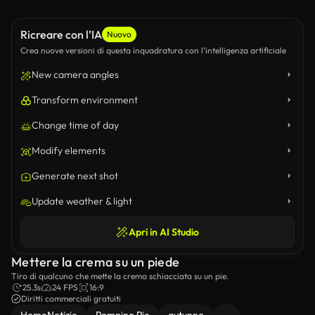
Ricreare con l’IA
Nuovo
Crea nuove versioni di questa inquadratura con l’intelligenza artificiale
New camera angles
Transform environment
Change time of day
Modify elements
Generate next shot
Update weather & light
Apri in AI Studio
Mettere la crema su un piede
Tiro di qualcuno che mette la crema schiacciata su un pie.
25.3s
24 FPS
16:9
Diritti commerciali gratuiti