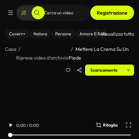
Registrazione
Visualizza tutto
Coverr+
Natura
Persone
Amore E Relazioni
Il Fitnes
Casa
Mettere La Crema Su Un
Riprese video d’archivio
Piede
Scaricamento
Ritaglia
0:00 / 0:00