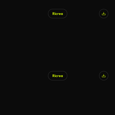
Ricrea
Ricrea