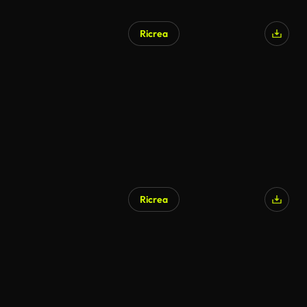
Ricrea
Ricrea