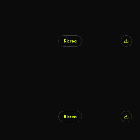
Ricrea
Ricrea