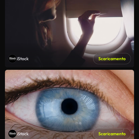
iStock
Scaricamento
iStock
Scaricamento