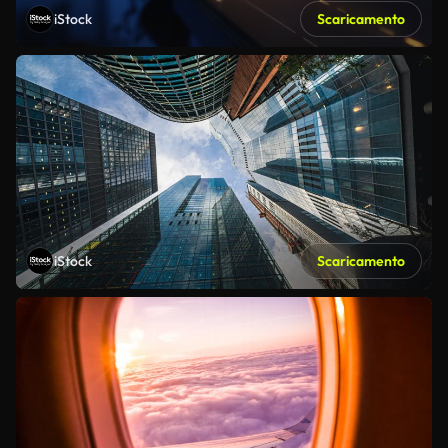
iStock
Scaricamento
iStock
Scaricamento