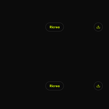
Ricrea
Ricrea