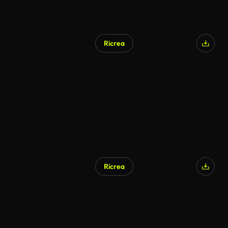
Ricrea
Ricrea