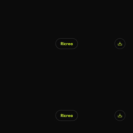
Ricrea
Ricrea