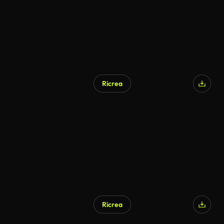
Ricrea
Ricrea