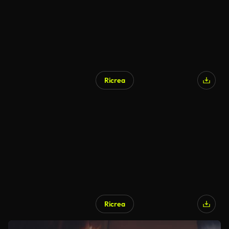
Ricrea
Ricrea