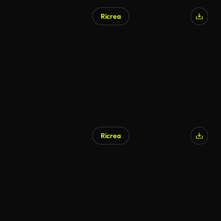
Ricrea
Ricrea