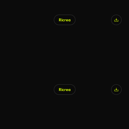
Ricrea
Ricrea