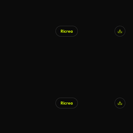
Ricrea
Ricrea