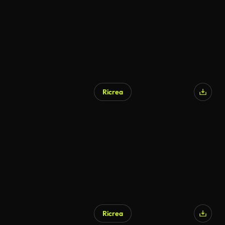
Ricrea
Ricrea