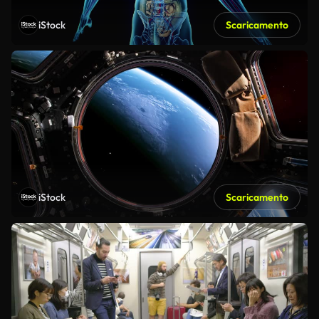
iStock
Scaricamento
iStock
Scaricamento