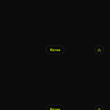
Ricrea
Ricrea