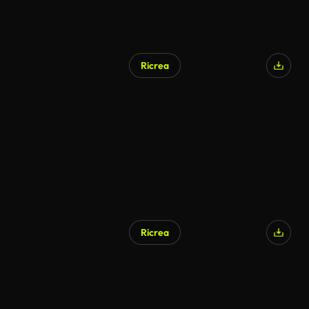
Ricrea
Ricrea