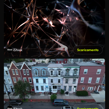
iStock
Scaricamento
iStock
Scaricamento