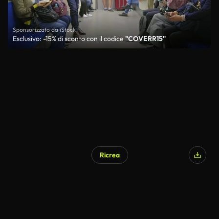
Sponsorizzato da iStock
Esclusivo: -15% di sconto con il codice
"COVERR15"
Ricrea