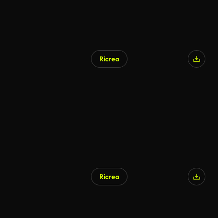
Ricrea
Ricrea