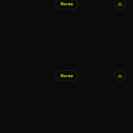
Ricrea
Ricrea