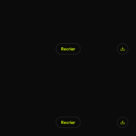
Recriar
Gerado por IA
Recriar