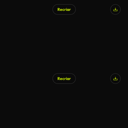
Recriar
Recriar