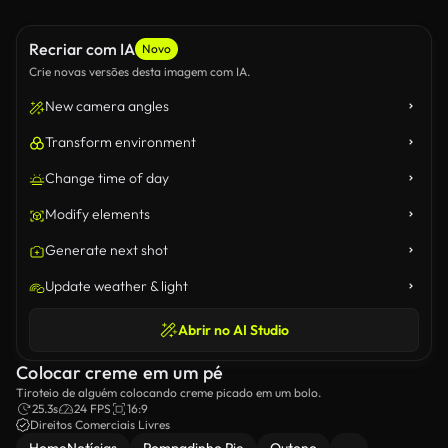
Recriar com IA
Novo
Crie novas versões desta imagem com IA.
New camera angles
Transform environment
Change time of day
Modify elements
Generate next shot
Update weather & light
Abrir no AI Studio
Colocar creme em um pé
Tiroteio de alguém colocando creme picado em um bolo.
25.3s
24 FPS
16:9
Direitos Comerciais Livres