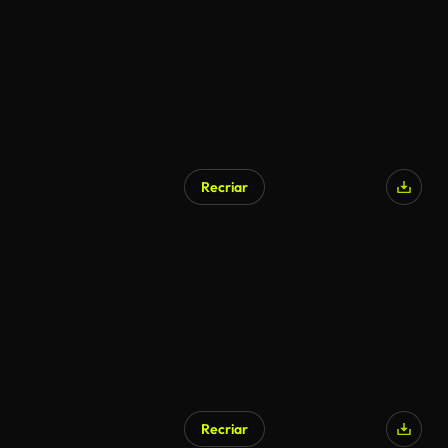
Recriar
Recriar