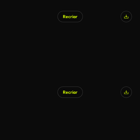
Recriar
Recriar