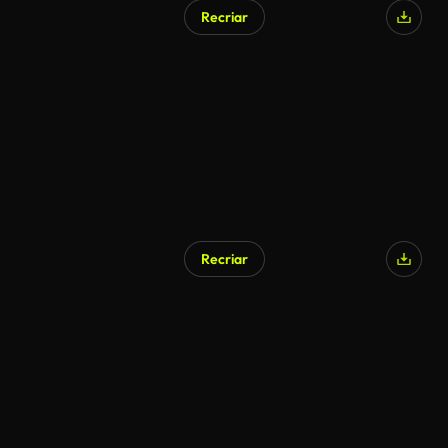
Recriar
Recriar