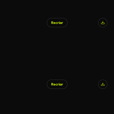
Recriar
Recriar