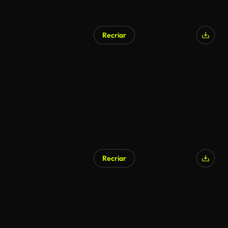
Recriar
Recriar