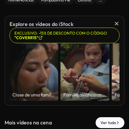
HomeNotícias
Pompadinho Pie
Outono
...
Explore os vídeos do iStock
EXCLUSIVO: -15% DE DESCONTO COM O CÓDIGO
"COVERR15"
Close de uma família asiática comendo comida chinesa e se divertindo ao jantar sentada à mesa de jantar no quintal fora de casa à noite. Ideia de família multigeracional aproveitando a vida junta.
Família asiática comendo comida chinesa e se divertindo no jantar sentada à mesa de jantar no quintal fora de casa à noite. Ideia de família multigeracional aproveitando a vida junta.
Mais vídeos na cena
Ver tudo