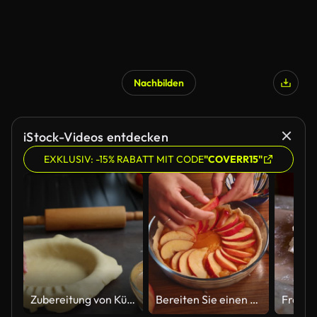
Nachbilden
iStock-Videos entdecken
EXKLUSIV: -15% RABATT MIT CODE
"COVERR15"
Zubereitung von Kürbiskuchen für die Feiertage in der heimischen Küche
Bereiten Sie einen köstlichen hausgemachten Kürbis-Apfel-Kuchen mit frischen Zutaten auf einem hölzernen Küchentisch für ein perfektes Herbstdessert zu