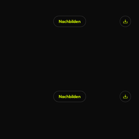
Nachbilden
Nachbilden