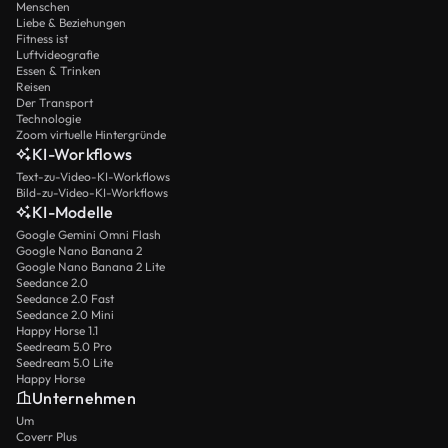
Menschen
Liebe & Beziehungen
Fitness ist
Luftvideografie
Essen & Trinken
Reisen
Der Transport
Technologie
Zoom virtuelle Hintergründe
KI-Workflows
Text-zu-Video-KI-Workflows
Bild-zu-Video-KI-Workflows
KI-Modelle
Google Gemini Omni Flash
Google Nano Banana 2
Google Nano Banana 2 Lite
Seedance 2.0
Seedance 2.0 Fast
Seedance 2.0 Mini
Happy Horse 1.1
Seedream 5.0 Pro
Seedream 5.0 Lite
Happy Horse
Unternehmen
Um
Coverr Plus