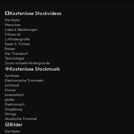
Kostenlose Stockvideos
Die Natur
Menschen
Liebe & Beziehungen
Fitness ist
Luftvideografie
Essen & Trinken
Reisen
Der Transport
Technologie
Zoom virtuelle Hintergründe
Kostenlose Stockmusik
Synthese
Elektronische Trommeln
Schlüssel
Klavier
kinematisch
glatte
Elektronisch
Umgebung
Strings
Akustische Trommel
Bilder
Die Natur