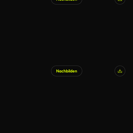
Nachbilden