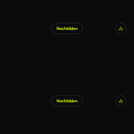
Nachbilden
KI-generiert
Nachbilden
KI-generiert