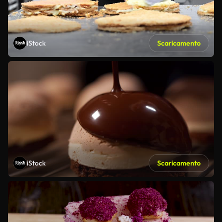
iStock
Scaricamento
iStock
Scaricamento