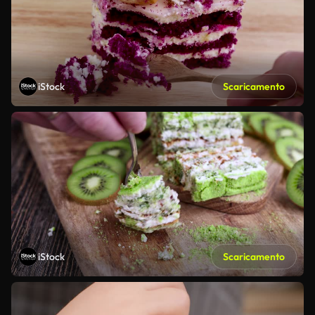
iStock
Scaricamento
iStock
Scaricamento