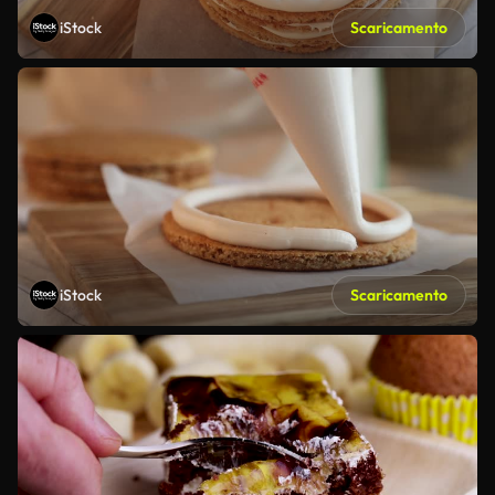
iStock
Scaricamento
iStock
Scaricamento