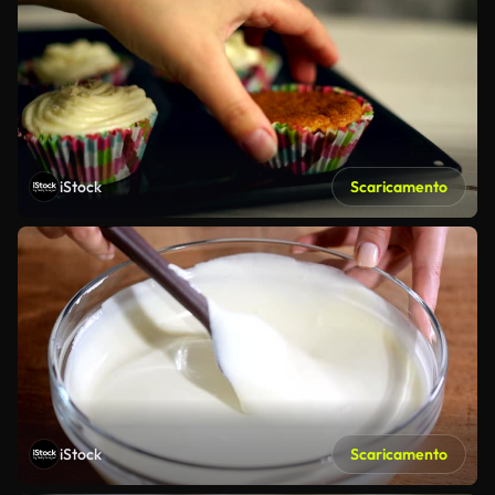
iStock
Scaricamento
iStock
Scaricamento