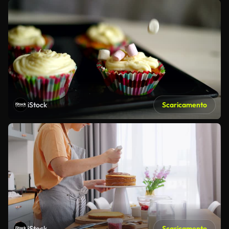
iStock
Scaricamento
iStock
Scaricamento