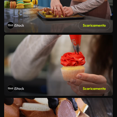
iStock
Scaricamento
iStock
Scaricamento