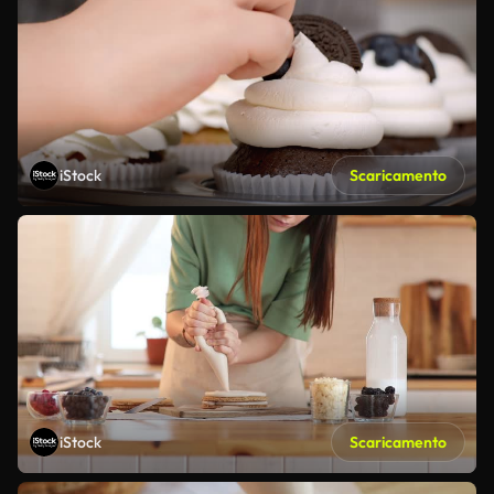
iStock
Scaricamento
iStock
Scaricamento