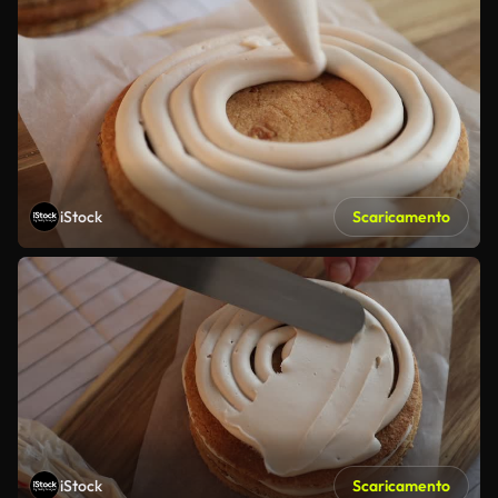
iStock
Scaricamento
iStock
Scaricamento