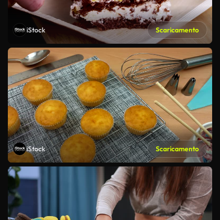
iStock
Scaricamento
iStock
Scaricamento