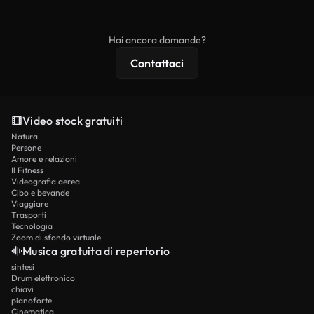
ridistribuito come contenuto stock non riprodotto.
mentre i contenuti premium includono filmati
esclusivi, risoluzione 4K e protezioni di licenza
Hai ancora domande?
estese.
Contattaci
Video stock gratuiti
Natura
Persone
Amore e relazioni
Il Fitness
Videografia aerea
Cibo e bevande
Viaggiare
Trasporti
Tecnologia
Zoom di sfondo virtuale
Musica gratuita di repertorio
sintesi
Drum elettronico
chiavi
pianoforte
Cinematica