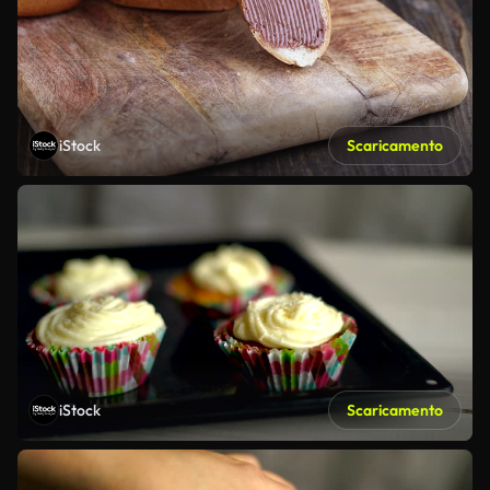
iStock
Scaricamento
iStock
Scaricamento