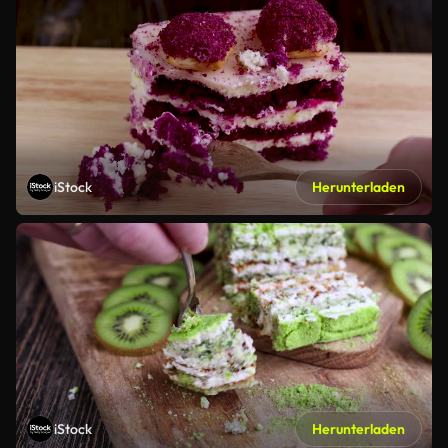
iStock
Herunterladen
iStock
Herunterladen