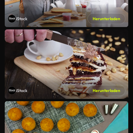
iStock
Herunterladen
iStock
Herunterladen