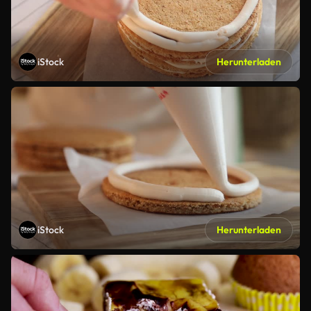
iStock
Herunterladen
iStock
Herunterladen