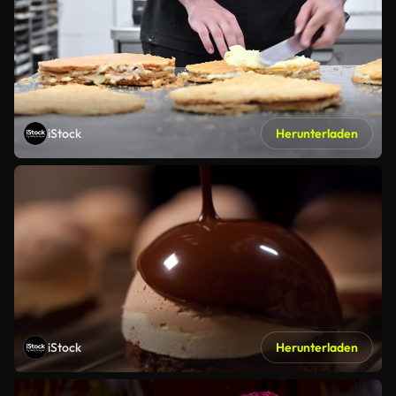
iStock
Herunterladen
iStock
Herunterladen