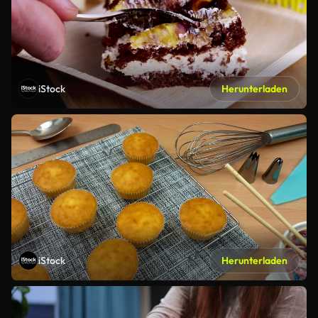
iStock
Herunterladen
iStock
Herunterladen