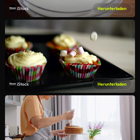
iStock
Herunterladen
iStock
Herunterladen