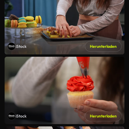
iStock
Herunterladen
iStock
Herunterladen