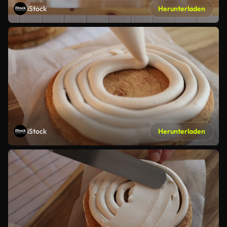
iStock
Herunterladen
iStock
Herunterladen