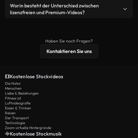
weiterverbreiten.
Ja. Sie dürfen unsere Videos gerne kürzen,
Worin besteht der Unterschied zwischen
Videomaterial.
bearbeiten oder neu zusammenstellen. Achten Sie
lizenzfreien und Premium-Videos?
nur darauf, dass das Endprodukt unserer Lizenz
Lizenzfreie Videos beinhalten kommerzielle
entspricht und nicht als ungeschnittenes
Nutzungsrechte, während Premium-Inhalte
Stockmaterial weiterverbreitet wird.
exklusives Filmmaterial, 4K-Auflösung und
Haben Sie noch Fragen?
erweiterten Lizenzschutz bieten.
Kontaktieren Sie uns
Kostenlose Stockvideos
Die Natur
Menschen
Liebe & Beziehungen
Fitness ist
Luftvideografie
Essen & Trinken
Reisen
Der Transport
Technologie
Zoom virtuelle Hintergründe
Kostenlose Stockmusik