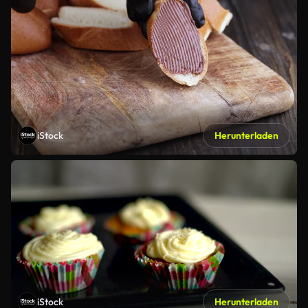
iStock
Herunterladen
iStock
Herunterladen