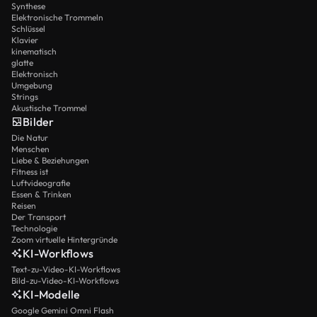
Synthese
Elektronische Trommeln
Schlüssel
Klavier
kinematisch
glatte
Elektronisch
Umgebung
Strings
Akustische Trommel
Bilder
Die Natur
Menschen
Liebe & Beziehungen
Fitness ist
Luftvideografie
Essen & Trinken
Reisen
Der Transport
Technologie
Zoom virtuelle Hintergründe
KI-Workflows
Text-zu-Video-KI-Workflows
Bild-zu-Video-KI-Workflows
KI-Modelle
Google Gemini Omni Flash