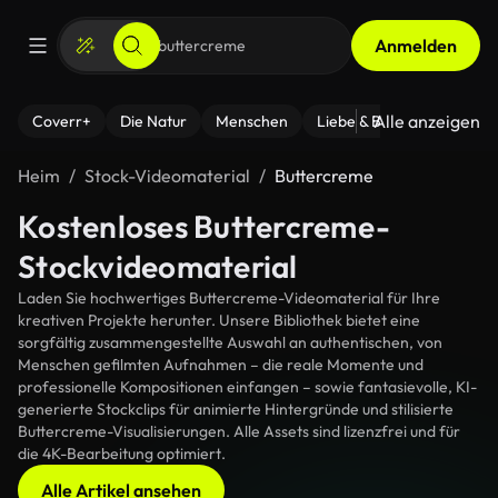
Anmelden
Alle anzeigen
Coverr+
Die Natur
Menschen
Liebe & Beziehungen
F
Heim
Stock-Videomaterial
Buttercreme
Kostenloses Buttercreme-
Stockvideomaterial
Laden Sie hochwertiges Buttercreme-Videomaterial für Ihre
kreativen Projekte herunter. Unsere Bibliothek bietet eine
sorgfältig zusammengestellte Auswahl an authentischen, von
Menschen gefilmten Aufnahmen – die reale Momente und
professionelle Kompositionen einfangen – sowie fantasievolle, KI-
generierte Stockclips für animierte Hintergründe und stilisierte
Buttercreme-Visualisierungen. Alle Assets sind lizenzfrei und für
die 4K-Bearbeitung optimiert.
Alle Artikel ansehen