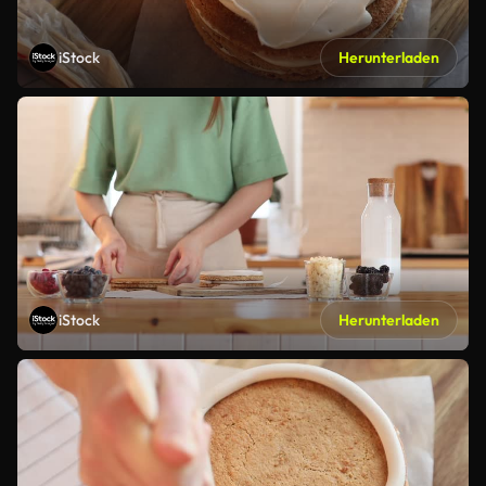
iStock
Herunterladen
iStock
Herunterladen