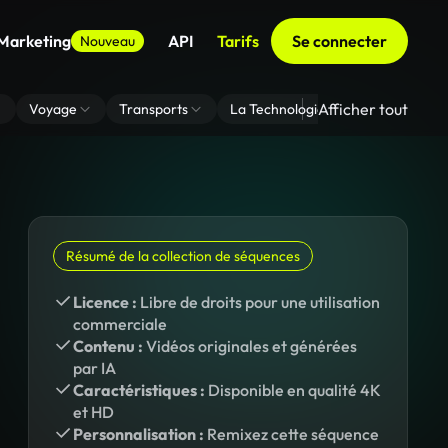
 Marketing
API
Tarifs
Se connecter
Nouveau
Afficher tout
Voyage
Transports
La Technologie
Zoom En Arri
Résumé de la collection de séquences
Licence :
Libre de droits pour une utilisation
commerciale
Contenu :
Vidéos originales et générées
par IA
Caractéristiques :
Disponible en qualité 4K
et HD
Personnalisation :
Remixez cette séquence