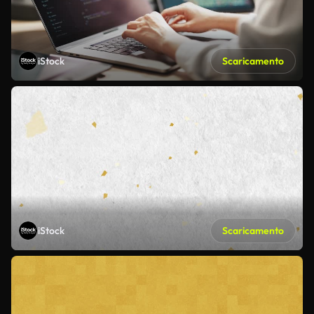
iStock
Scaricamento
iStock
Scaricamento