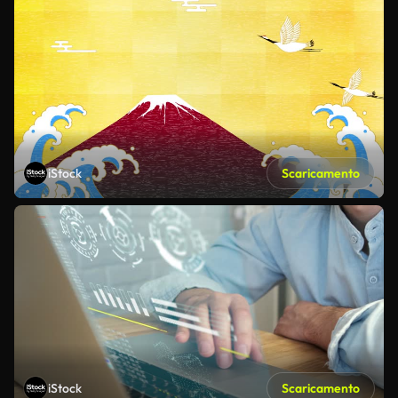
iStock
Scaricamento
iStock
Scaricamento