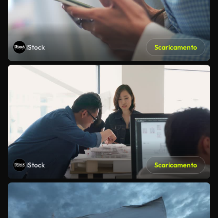
iStock
Scaricamento
iStock
Scaricamento