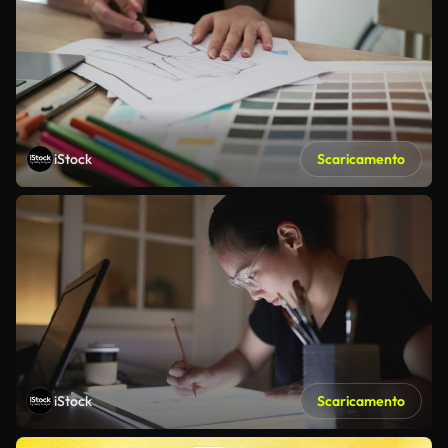
iStock
Scaricamento
iStock
Scaricamento