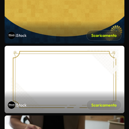
iStock
Scaricamento
iStock
Scaricamento