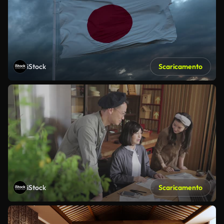
iStock
Scaricamento
iStock
Scaricamento