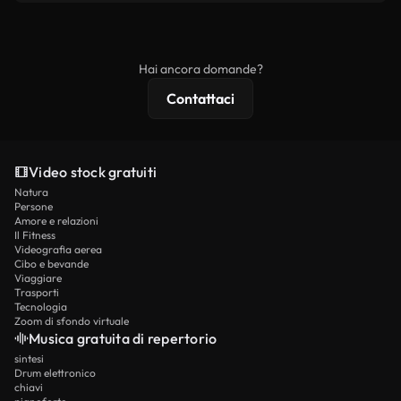
finale rispetti la nostra licenza e non venga
I video royalty-free includono i diritti commerciali,
ridistribuito come contenuto stock non riprodotto.
mentre i contenuti premium includono filmati
esclusivi, risoluzione 4K e protezioni di licenza
Hai ancora domande?
estese.
Contattaci
Video stock gratuiti
Natura
Persone
Amore e relazioni
Il Fitness
Videografia aerea
Cibo e bevande
Viaggiare
Trasporti
Tecnologia
Zoom di sfondo virtuale
Musica gratuita di repertorio
sintesi
Drum elettronico
chiavi