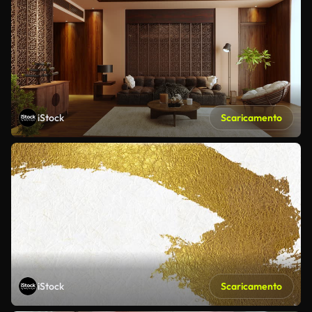
iStock
Scaricamento
iStock
Scaricamento