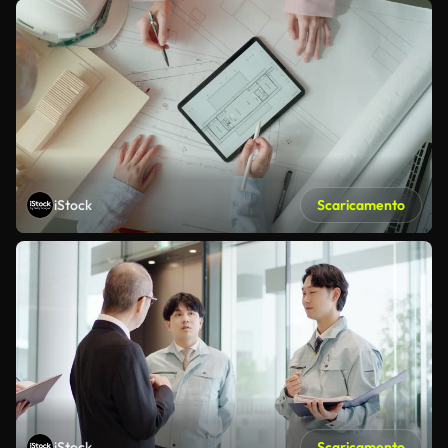
iStock
Scaricamento
iStock
Scaricamento