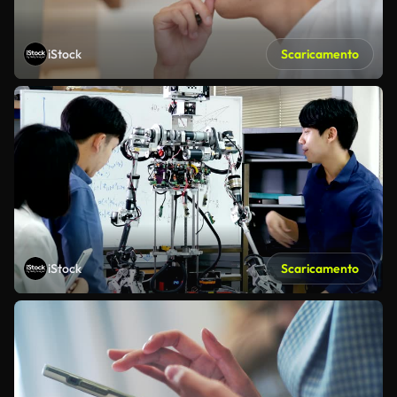
iStock
Scaricamento
iStock
Scaricamento