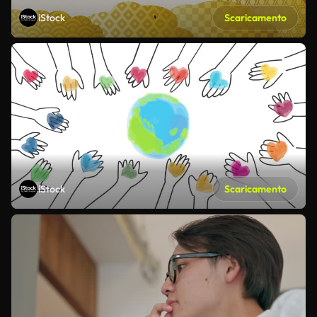
iStock
Scaricamento
iStock
Scaricamento