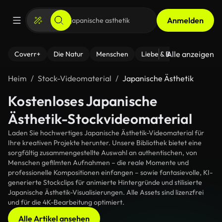
Anmelden
Alle anzeigen
Coverr+
Die Natur
Menschen
Liebe & Beziehungen
F
Heim
Stock-Videomaterial
Japanische Ästhetik
Kostenloses Japanische
Ästhetik-Stockvideomaterial
Laden Sie hochwertiges Japanische Ästhetik-Videomaterial für
Ihre kreativen Projekte herunter. Unsere Bibliothek bietet eine
sorgfältig zusammengestellte Auswahl an authentischen, von
Menschen gefilmten Aufnahmen – die reale Momente und
professionelle Kompositionen einfangen – sowie fantasievolle, KI-
generierte Stockclips für animierte Hintergründe und stilisierte
Japanische Ästhetik-Visualisierungen. Alle Assets sind lizenzfrei
und für die 4K-Bearbeitung optimiert.
Alle Artikel ansehen