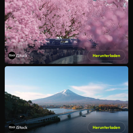
iStock
Herunterladen
iStock
Herunterladen