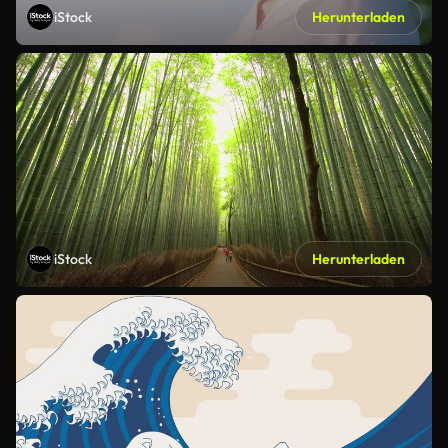
iStock
Herunterladen
iStock
Herunterladen