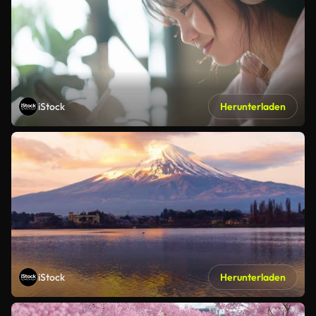
iStock
Herunterladen
iStock
Herunterladen