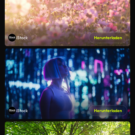
iStock
Herunterladen
iStock
Herunterladen