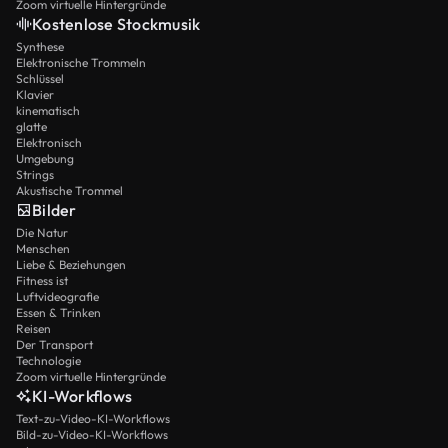
Zoom virtuelle Hintergründe
Kostenlose Stockmusik
Synthese
Elektronische Trommeln
Schlüssel
Klavier
kinematisch
glatte
Elektronisch
Umgebung
Strings
Akustische Trommel
Bilder
Die Natur
Menschen
Liebe & Beziehungen
Fitness ist
Luftvideografie
Essen & Trinken
Reisen
Der Transport
Technologie
Zoom virtuelle Hintergründe
KI-Workflows
Text-zu-Video-KI-Workflows
Bild-zu-Video-KI-Workflows