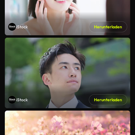
iStock
Herunterladen
iStock
Herunterladen