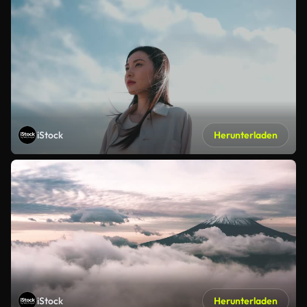
iStock
Herunterladen
iStock
Herunterladen