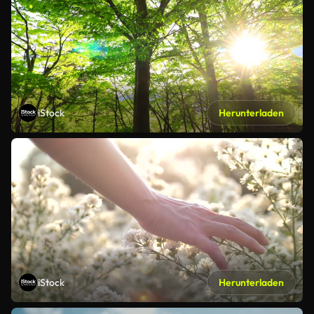
iStock
Herunterladen
iStock
Herunterladen