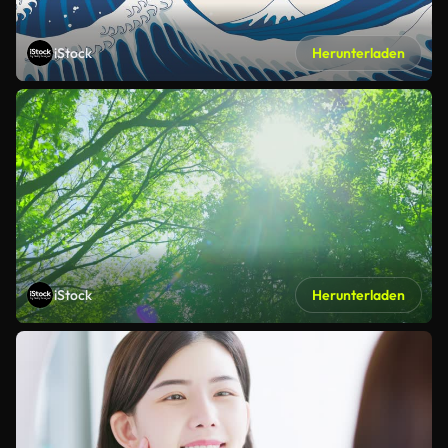
iStock
Herunterladen
iStock
Herunterladen