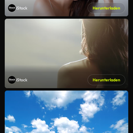
iStock
Herunterladen
iStock
Herunterladen