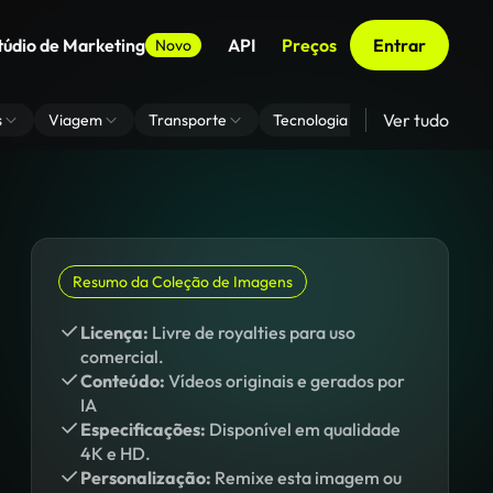
túdio de Marketing
API
Preços
Entrar
Novo
Ver tudo
s
Viagem
Transporte
Tecnologia
Zoom De Fundo
Resumo da Coleção de Imagens
Licença:
Livre de royalties para uso
comercial.
Conteúdo:
Vídeos originais e gerados por
IA
Especificações:
Disponível em qualidade
4K e HD.
Personalização:
Remixe esta imagem ou