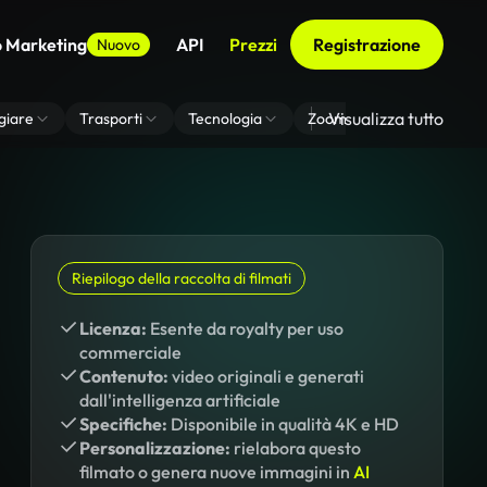
o Marketing
API
Prezzi
Registrazione
Nuovo
Visualizza tutto
giare
Trasporti
Tecnologia
Zoom Di Sfondo Virtuale
Riepilogo della raccolta di filmati
Licenza:
Esente da royalty per uso
commerciale
Contenuto:
video originali e generati
dall'intelligenza artificiale
Specifiche:
Disponibile in qualità 4K e HD
Personalizzazione:
rielabora questo
filmato o genera nuove immagini in
AI