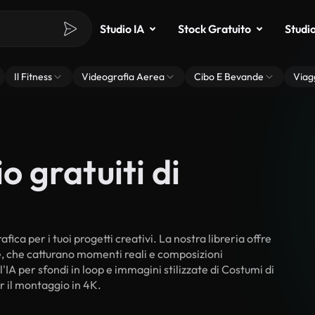
Studio IA
Stock Gratuito
Studi
Il Fitness
Videografia Aerea
Cibo E Bevande
Viag
o gratuiti di
o
ica per i tuoi progetti creativi. La nostra libreria offre
ne, che catturano momenti reali e composizioni
'IA per sfondi in loop e immagini stilizzate di Costumi di
er il montaggio in 4K.