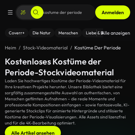
Anmelden
Alle anzeigen
Coverr+
Die Natur
Menschen
Liebe & Beziehungen
F
Heim
Stock-Videomaterial
Kostüme Der Periode
Kostenloses Kostüme der
Periode-Stockvideomaterial
Laden Sie hochwertiges Kostüme der Periode-Videomaterial für
Ihre kreativen Projekte herunter. Unsere Bibliothek bietet eine
sorgfältig zusammengestellte Auswahl an authentischen, von
Menschen gefilmten Aufnahmen – die reale Momente und
professionelle Kompositionen einfangen – sowie fantasievolle, KI-
generierte Stockclips für animierte Hintergründe und stilisierte
Kostüme der Periode-Visualisierungen. Alle Assets sind lizenzfrei
und für die 4K-Bearbeitung optimiert.
Alle Artikel ansehen