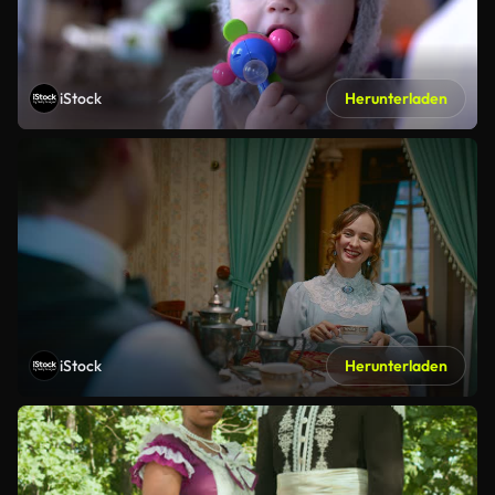
iStock
Herunterladen
iStock
Herunterladen