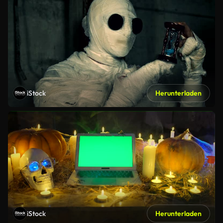
iStock
Herunterladen
iStock
Herunterladen