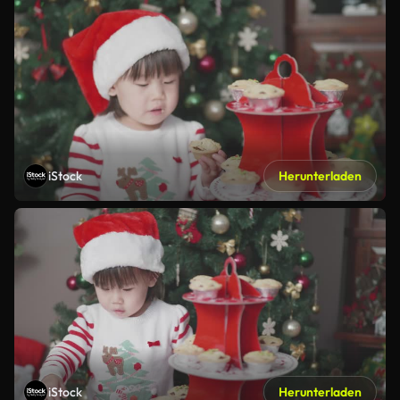
iStock
Herunterladen
iStock
Herunterladen