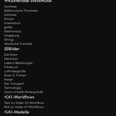
Kostenlose Stockmusik
Synthese
Elektronische Trommeln
Schlüssel
Klavier
kinematisch
glatte
Elektronisch
Umgebung
Strings
Akustische Trommel
Bilder
Die Natur
Menschen
Liebe & Beziehungen
Fitness ist
Luftvideografie
Essen & Trinken
Reisen
Der Transport
Technologie
Zoom virtuelle Hintergründe
KI-Workflows
Text-zu-Video-KI-Workflows
Bild-zu-Video-KI-Workflows
KI-Modelle