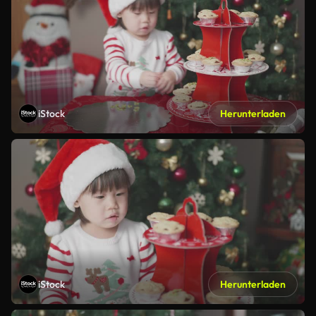
iStock
Herunterladen
iStock
Herunterladen