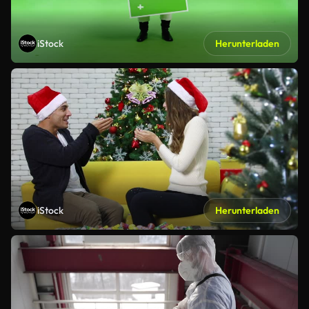
iStock
Herunterladen
iStock
Herunterladen