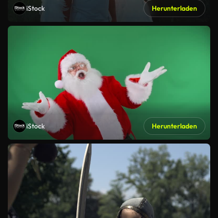
iStock
Herunterladen
iStock
Herunterladen