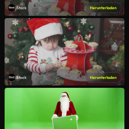
iStock
Herunterladen
iStock
Herunterladen