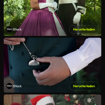
iStock
Herunterladen
iStock
Herunterladen