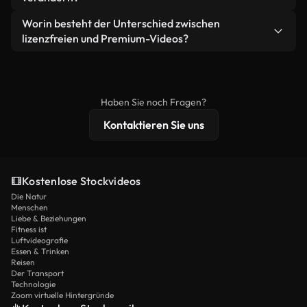
eigenständiges Produkt weiterverkaufen oder
Sie erhalten sauberes, sofort einsatzbereites
weiterverbreiten.
Ja. Sie dürfen unsere Videos gerne kürzen,
Worin besteht der Unterschied zwischen
Videomaterial.
bearbeiten oder neu zusammenstellen. Achten Sie
lizenzfreien und Premium-Videos?
nur darauf, dass das Endprodukt unserer Lizenz
Lizenzfreie Videos beinhalten kommerzielle
entspricht und nicht als ungeschnittenes
Nutzungsrechte, während Premium-Inhalte
Stockmaterial weiterverbreitet wird.
exklusives Filmmaterial, 4K-Auflösung und
Haben Sie noch Fragen?
erweiterten Lizenzschutz bieten.
Kontaktieren Sie uns
Kostenlose Stockvideos
Die Natur
Menschen
Liebe & Beziehungen
Fitness ist
Luftvideografie
Essen & Trinken
Reisen
Der Transport
Technologie
Zoom virtuelle Hintergründe