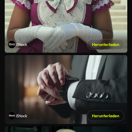
iStock
Herunterladen
iStock
Herunterladen