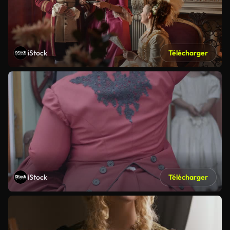
iStock
Télécharger
iStock
Télécharger