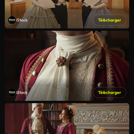
iStock
Télécharger
iStock
Télécharger