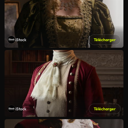
iStock
Télécharger
iStock
Télécharger