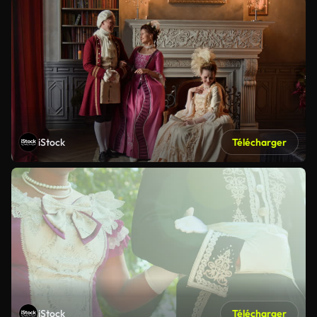
iStock
Télécharger
iStock
Télécharger