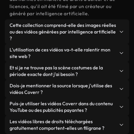
licences, qu'il ait été filmé par un créateur ou
généré par intelligence artificielle.
Cette collection comprend-elle des images réelles
ou des vidéos générées par intelligence artificielle
?
Les deux. Il s'agit d'une bibliothèque hybride
L'utilisation de ces vidéos va-t-elle ralentir mon
composée de véritables images filmées par des
site web ?
humains et liées à costumes de la période, ainsi
Sauf si vous choisissez nos versions optimisées.
Et si je ne trouve pas la scène costumes de la
que de vidéos générées par IA. Chaque vidéo est
Nous proposons des formats légers, prêts pour le
période exacte dont j'ai besoin ?
clairement identifiée afin que vous sachiez
web et conçus pour une utilisation en arrière-plan :
toujours ce que vous utilisez.
Vous pouvez en créer une instantanément avec
Dois-je mentionner la source lorsque j'utilise des
ils conservent une qualité élevée tout en
Coverr AI Studio. Il vous suffit de décrire la scène,
vidéos Coverr ?
minimisant les temps de chargement et en
par exemple « costumes de la période au coucher
améliorant des indicateurs comme le LCP.
Aucune attribution n'est requise. Toutes les vidéos
Puis-je utiliser les vidéos Coverr dans du contenu
du soleil », et le Studio générera en quelques
de notre bibliothèque sont libres de droits et
YouTube ou des publicités payantes ?
secondes une vidéo personnalisée conforme à nos
peuvent être utilisées sans mentionner l'auteur,
normes de licence.
Oui. Toutes les séquences vidéo de Coverr peuvent
Les vidéos libres de droits téléchargées
même si cela est toujours apprécié.
être utilisées dans des vidéos YouTube monétisées,
gratuitement comportent-elles un filigrane ?
des promotions sur les réseaux sociaux et des