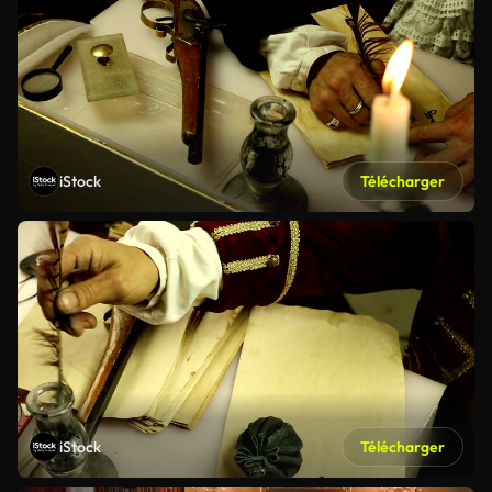
iStock
Télécharger
iStock
Télécharger