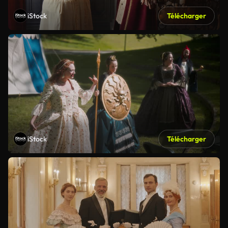
iStock
Télécharger
iStock
Télécharger