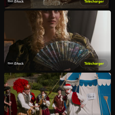
iStock
Télécharger
iStock
Télécharger