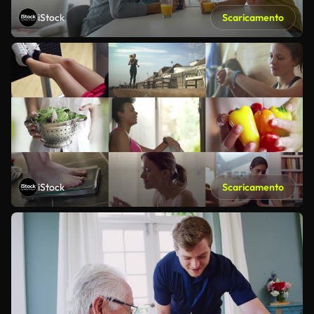
iStock
Scaricamento
iStock
Scaricamento