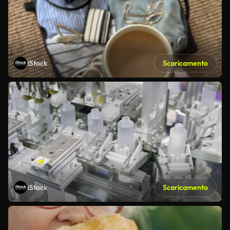
iStock
Scaricamento
iStock
Scaricamento