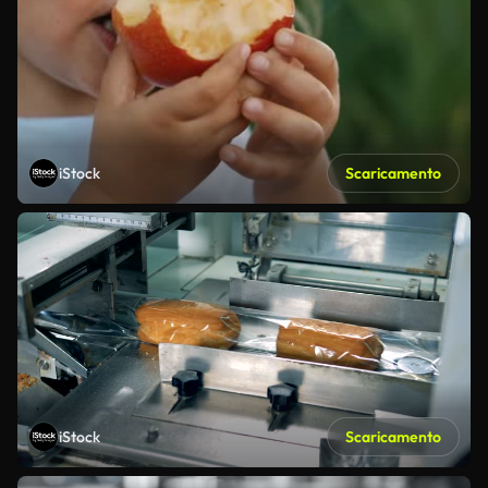
iStock
Scaricamento
iStock
Scaricamento