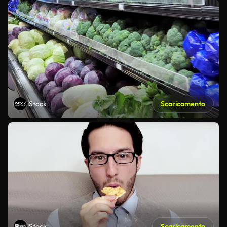
iStock
Scaricamento
iStock
Scaricamento