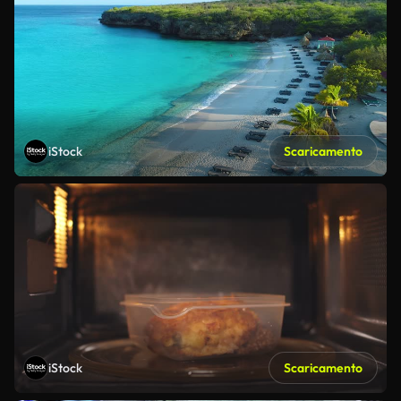
iStock
Scaricamento
iStock
Scaricamento