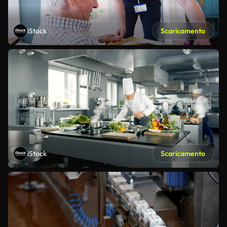
iStock
Scaricamento
iStock
Scaricamento