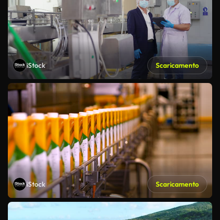
iStock
Scaricamento
iStock
Scaricamento