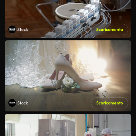
iStock
Scaricamento
iStock
Scaricamento