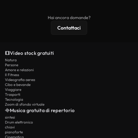
ridistribuito come contenuto stock non riprodotto.
mentre i contenuti premium includono filmati
esclusivi, risoluzione 4K e protezioni di licenza
Hai ancora domande?
estese.
Contattaci
Video stock gratuiti
Natura
Persone
Amore e relazioni
Il Fitness
Videografia aerea
Cibo e bevande
Viaggiare
Trasporti
Tecnologia
Zoom di sfondo virtuale
Musica gratuita di repertorio
sintesi
Drum elettronico
chiavi
pianoforte
Cinematica