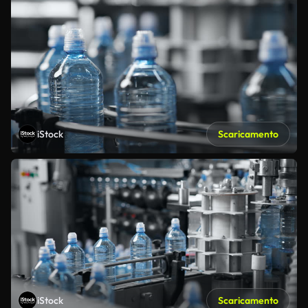
iStock
Scaricamento
iStock
Scaricamento