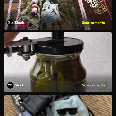
iStock
Scaricamento
iStock
Scaricamento