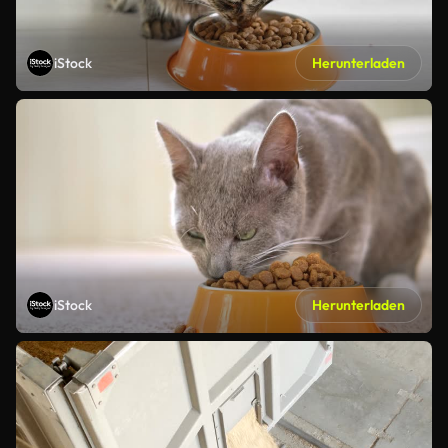
iStock
Herunterladen
iStock
Herunterladen