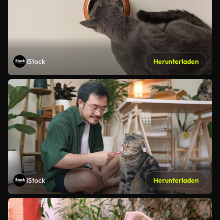
iStock
Herunterladen
iStock
Herunterladen