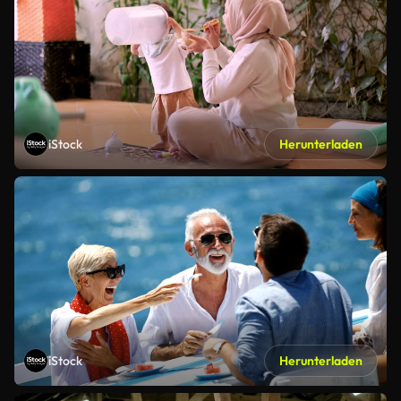
iStock
Herunterladen
iStock
Herunterladen