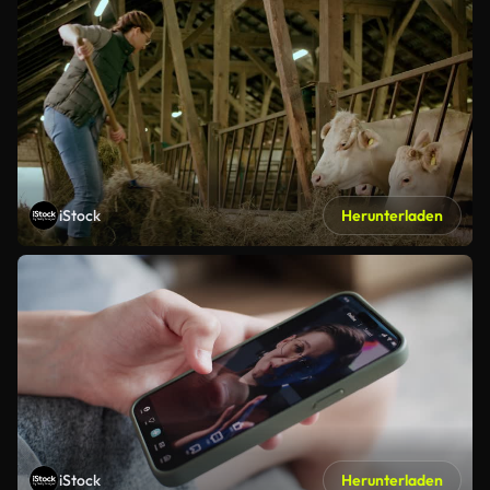
iStock
Herunterladen
iStock
Herunterladen