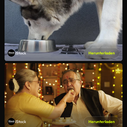
iStock
Herunterladen
iStock
Herunterladen