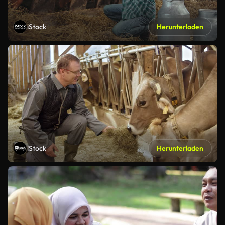
iStock
Herunterladen
iStock
Herunterladen