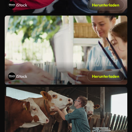
iStock
Herunterladen
iStock
Herunterladen