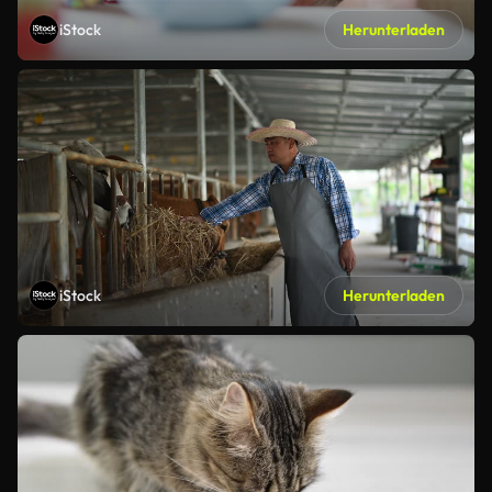
iStock
Herunterladen
iStock
Herunterladen