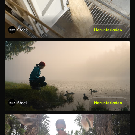
iStock
Herunterladen
iStock
Herunterladen