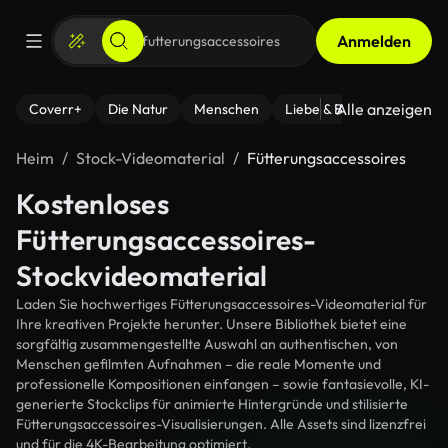
Anmelden
Alle anzeigen
Coverr+
Die Natur
Menschen
Liebe & Beziehungen
F
Heim
Stock-Videomaterial
Fütterungsaccessoires
Kostenloses
Fütterungsaccessoires-
Stockvideomaterial
Laden Sie hochwertiges Fütterungsaccessoires-Videomaterial für
Ihre kreativen Projekte herunter. Unsere Bibliothek bietet eine
sorgfältig zusammengestellte Auswahl an authentischen, von
Menschen gefilmten Aufnahmen – die reale Momente und
professionelle Kompositionen einfangen – sowie fantasievolle, KI-
generierte Stockclips für animierte Hintergründe und stilisierte
Fütterungsaccessoires-Visualisierungen. Alle Assets sind lizenzfrei
und für die 4K-Bearbeitung optimiert.