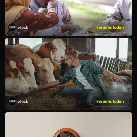
iStock
Herunterladen
iStock
Herunterladen