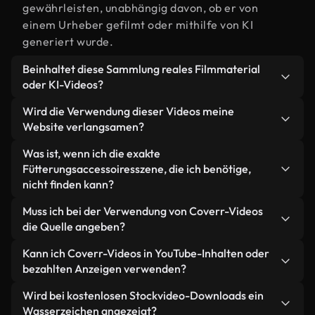
gewährleisten, unabhängig davon, ob er von
einem Urheber gefilmt oder mithilfe von KI
generiert wurde.
Beinhaltet diese Sammlung reales Filmmaterial
oder KI-Videos?
Beides. Es handelt sich um eine Hybridbibliothek
Wird die Verwendung dieser Videos meine
aus realen, von Menschen aufgenommenen
Website verlangsamen?
Filmaufnahmen zum Thema
Nicht, wenn Sie unsere optimierten Versionen
Was ist, wenn ich die exakte
Fütterungsaccessoires und KI-generierten Videos.
wählen. Wir bieten schlanke, webfähige Formate,
Fütterungsaccessoiresszene, die ich benötige,
Jedes Video ist eindeutig beschriftet, sodass Sie
die für die Hintergrundverarbeitung entwickelt
nicht finden kann?
immer wissen, was Sie verwenden.
wurden – so bleibt die Qualität hoch, während
Mit Coverr AI Studio erstellen Sie im
Muss ich bei der Verwendung von Coverr-Videos
gleichzeitig die Ladezeiten minimiert und
Handumdrehen ein solches Video. Beschreiben Sie
die Quelle angeben?
Kennzahlen wie LCP verbessert werden.
einfach die Szene – zum Beispiel
Eine Namensnennung ist nicht erforderlich. Alle
Kann ich Coverr-Videos in YouTube-Inhalten oder
"Fütterungsaccessoires bei Sonnenuntergang" –
Videos in unserer Stockbibliothek sind lizenzfrei
bezahlten Anzeigen verwenden?
und das Studio generiert innerhalb von Sekunden
und können ohne Nennung des Urhebers
ein individuelles Video für Sie, das unseren
Ja. Sämtliches Stockmaterial von Coverr darf in
Wird bei kostenlosen Stockvideo-Downloads ein
verwendet werden – wir freuen uns aber immer
Lizenzbestimmungen entspricht.
monetarisierten YouTube-Videos, Social-Media-
Wasserzeichen angezeigt?