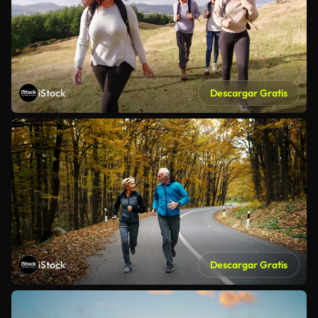
iStock
Descargar Gratis
iStock
Descargar Gratis