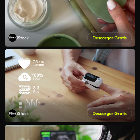
iStock
Descargar Gratis
iStock
Descargar Gratis