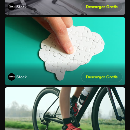
iStock
Descargar Gratis
iStock
Descargar Gratis