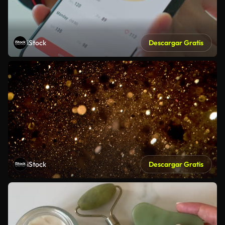
iStock
Descargar Gratis
iStock
Descargar Gratis