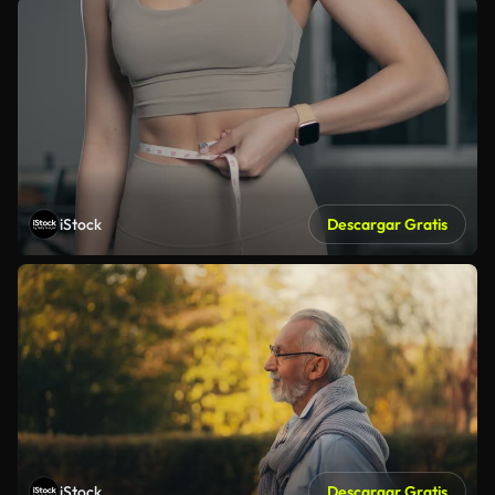
iStock
Descargar Gratis
iStock
Descargar Gratis