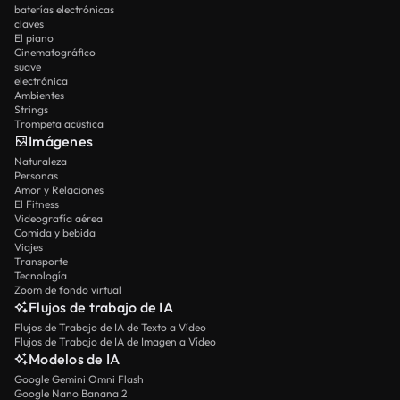
baterías electrónicas
claves
El piano
Cinematográfico
suave
electrónica
Ambientes
Strings
Trompeta acústica
Imágenes
Naturaleza
Personas
Amor y Relaciones
El Fitness
Videografía aérea
Comida y bebida
Viajes
Transporte
Tecnología
Zoom de fondo virtual
Flujos de trabajo de IA
Flujos de Trabajo de IA de Texto a Vídeo
Flujos de Trabajo de IA de Imagen a Vídeo
Modelos de IA
Google Gemini Omni Flash
Google Nano Banana 2