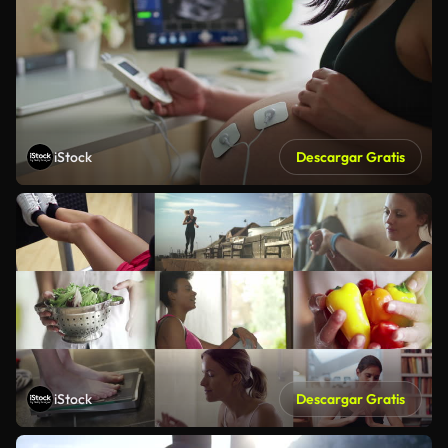
iStock
Descargar Gratis
iStock
Descargar Gratis