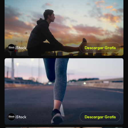
iStock
Descargar Gratis
iStock
Descargar Gratis