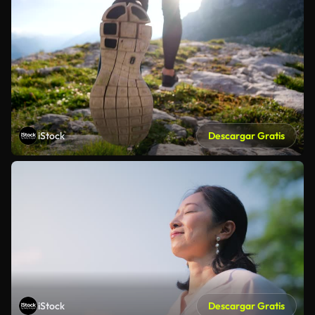
iStock
Descargar Gratis
iStock
Descargar Gratis