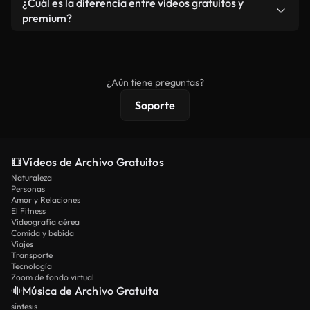
¿Cuál es la diferencia entre videos gratuitos y
vídeos. Solo asegúrese de que el producto final no
premium?
se redistribuya como metraje de stock básico.
Los vídeos royalty-free incluyen derechos
comerciales estándar; el contenido premium
ofrece metraje exclusivo, resolución 4K y
¿Aún tiene preguntas?
protecciones de licencia extendidas.
Soporte
Vídeos de Archivo Gratuitos
Naturaleza
Personas
Amor y Relaciones
El Fitness
Videografía aérea
Comida y bebida
Viajes
Transporte
Tecnología
Zoom de fondo virtual
Música de Archivo Gratuita
síntesis