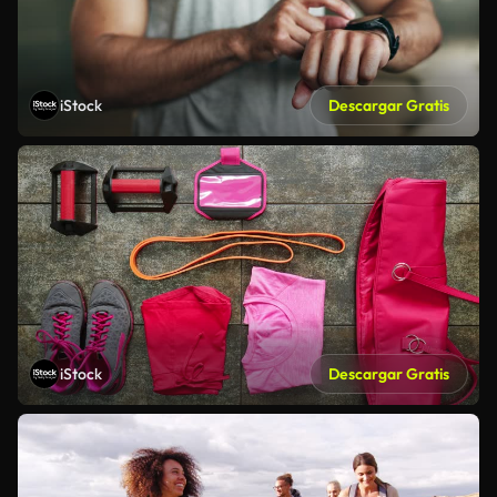
iStock
Descargar Gratis
iStock
Descargar Gratis