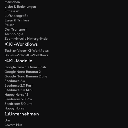
Menschen
Liebe & Beziehungen
Fitness ist
Luftvideografie
Essen & Trinken
Reisen
Der Transport
Technologie
Zoom virtuelle Hintergründe
KI-Workflows
Text-zu-Video-KI-Workflows
Bild-zu-Video-KI-Workflows
KI-Modelle
Google Gemini Omni Flash
Google Nano Banana 2
Google Nano Banana 2 Lite
Seedance 2.0
Seedance 2.0 Fast
Seedance 2.0 Mini
Happy Horse 1.1
Seedream 5.0 Pro
Seedream 5.0 Lite
Happy Horse
Unternehmen
Um
Coverr Plus