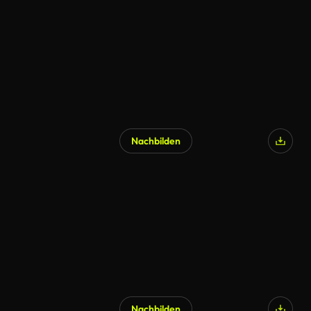
Nachbilden
Nachbilden