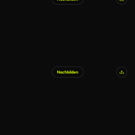
KI-generiert
Nachbilden
KI-generiert