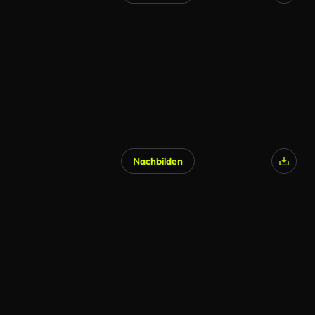
KI-generiert
Nachbilden
KI-generiert