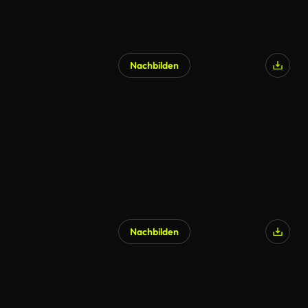
Nachbilden
KI-generiert
Nachbilden
KI-generiert