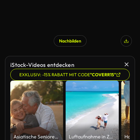
Nachbilden
iStock-Videos entdecken
EXKLUSIV: -15% RABATT MIT CODE
"COVERR15"
Asiatische Seniorenpaar genießen romantischen Urlaub am Strand bei Sonnenuntergang im Sommer
Luftaufnahme in Zeitlupe eines glücklichen Urlaubspaares, das an einem tropischen Strand läuft
Happy 