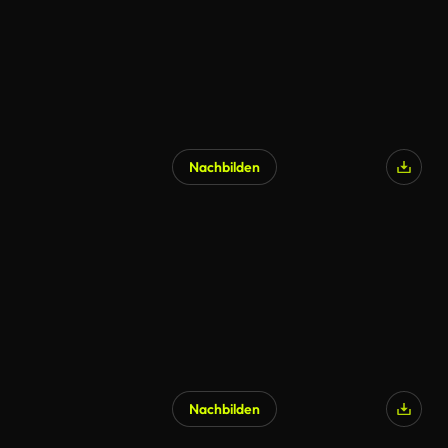
Nachbilden
Nachbilden