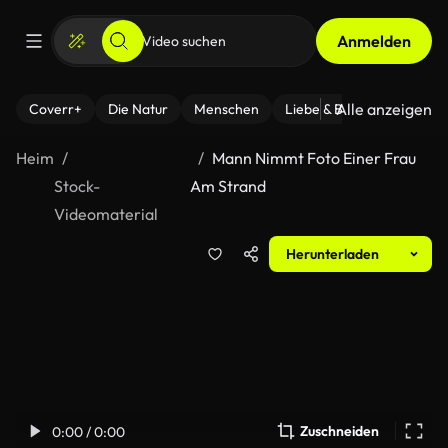
Anmelden
Alle anzeigen
Coverr+
Die Natur
Menschen
Liebe & Beziehungen
F
Heim
Mann Nimmt Foto Einer Frau
Stock-
Am Strand
Videomaterial
Herunterladen
Zuschneiden
0:00 / 0:00