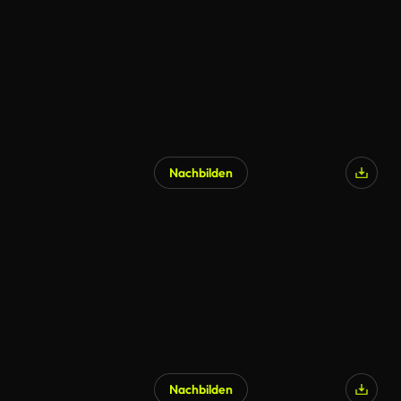
Nachbilden
KI-generiert
Nachbilden