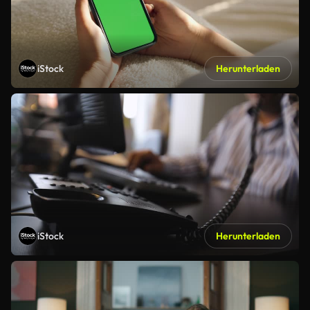
iStock
Herunterladen
iStock
Herunterladen