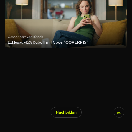
Gesponsert von iStock
Exklusiv: -15% Rabatt mit Code
"COVERR15"
Nachbilden