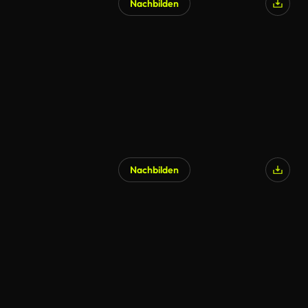
Nachbilden
Nachbilden