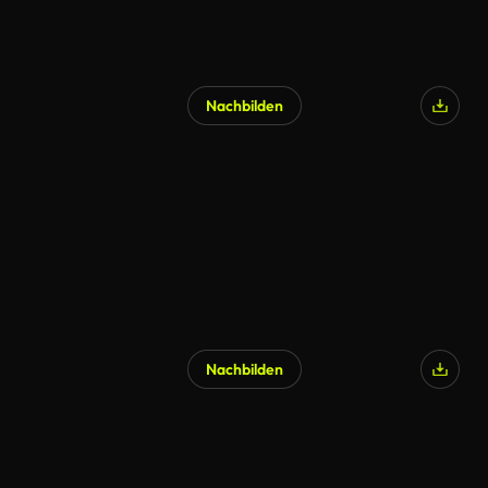
Nachbilden
Nachbilden