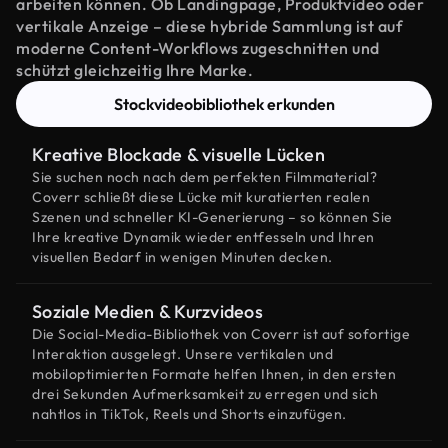
arbeiten können. Ob Landingpage, Produktvideo oder
vertikale Anzeige – diese hybride Sammlung ist auf
moderne Content-Workflows zugeschnitten und
schützt gleichzeitig Ihre Marke.
Stockvideobibliothek erkunden
Kreative Blockade & visuelle Lücken
Sie suchen noch nach dem perfekten Filmmaterial?
Coverr schließt diese Lücke mit kuratierten realen
Szenen und schneller KI-Generierung – so können Sie
Ihre kreative Dynamik wieder entfesseln und Ihren
visuellen Bedarf in wenigen Minuten decken.
Soziale Medien & Kurzvideos
Die Social-Media-Bibliothek von Coverr ist auf sofortige
Interaktion ausgelegt. Unsere vertikalen und
mobiloptimierten Formate helfen Ihnen, in den ersten
drei Sekunden Aufmerksamkeit zu erregen und sich
nahtlos in TikTok, Reels und Shorts einzufügen.