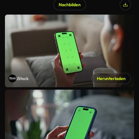
Nachbilden
iStock
Herunterladen