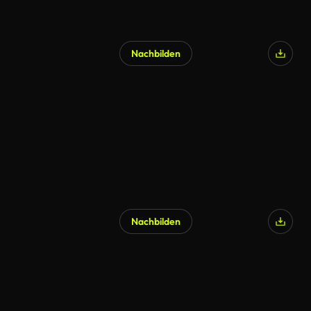
Nachbilden
Nachbilden