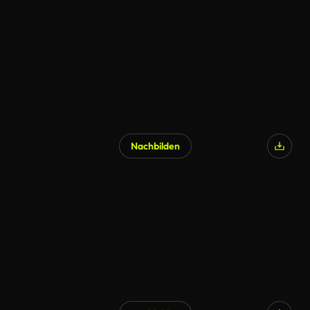
Nachbilden