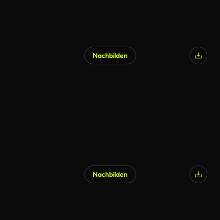
Nachbilden
Nachbilden