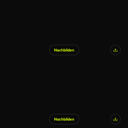
Nachbilden
Nachbilden