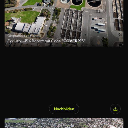
Gesponsert von iStock
Exklusiv: -15% Rabatt mit Code
"COVERR15"
Nachbilden