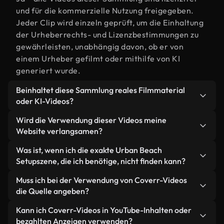
und für die kommerzielle Nutzung freigegeben.
Jeder Clip wird einzeln geprüft, um die Einhaltung
der Urheberrechts- und Lizenzbestimmungen zu
gewährleisten, unabhängig davon, ob er von
einem Urheber gefilmt oder mithilfe von KI
generiert wurde.
Beinhaltet diese Sammlung reales Filmmaterial
oder KI-Videos?
Beides. Es handelt sich um eine Hybridbibliothek
Wird die Verwendung dieser Videos meine
aus realen, von Menschen aufgenommenen
Website verlangsamen?
Filmaufnahmen zum Thema Urban Beach Setup
Nicht, wenn Sie unsere optimierten Versionen
Was ist, wenn ich die exakte Urban Beach
und KI-generierten Videos. Jedes Video ist
wählen. Wir bieten schlanke, webfähige Formate,
Setupszene, die ich benötige, nicht finden kann?
eindeutig beschriftet, sodass Sie immer wissen,
die für die Hintergrundverarbeitung entwickelt
was Sie verwenden.
Mit Coverr AI Studio erstellen Sie im
Muss ich bei der Verwendung von Coverr-Videos
wurden – so bleibt die Qualität hoch, während
Handumdrehen ein solches Video. Beschreiben Sie
die Quelle angeben?
gleichzeitig die Ladezeiten minimiert und
einfach die Szene – zum Beispiel "Urban Beach
Kennzahlen wie LCP verbessert werden.
Eine Namensnennung ist nicht erforderlich. Alle
Kann ich Coverr-Videos in YouTube-Inhalten oder
Setup bei Sonnenuntergang" – und das Studio
Videos in unserer Stockbibliothek sind lizenzfrei
bezahlten Anzeigen verwenden?