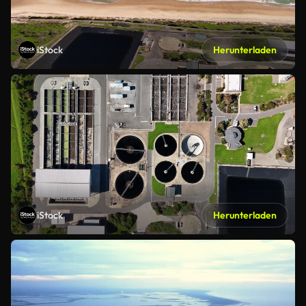
iStock
Herunterladen
iStock
Herunterladen