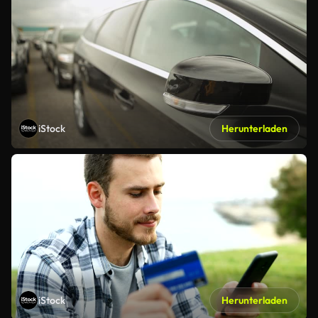
iStock
Herunterladen
iStock
Herunterladen