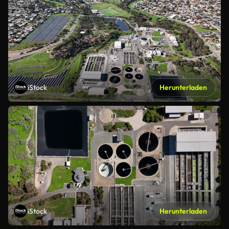
iStock
Herunterladen
iStock
Herunterladen