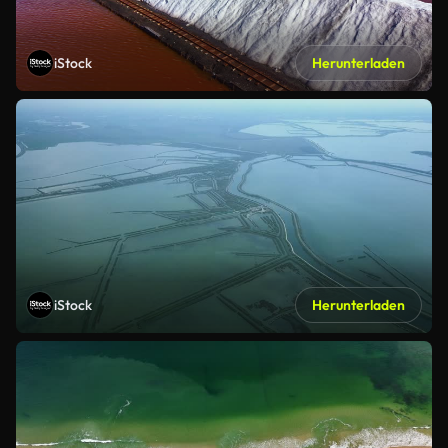
iStock
Herunterladen
iStock
Herunterladen