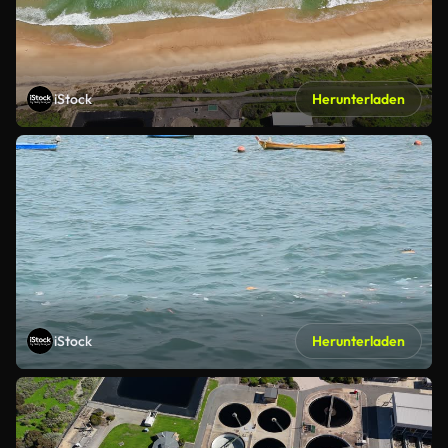
iStock
Herunterladen
iStock
Herunterladen