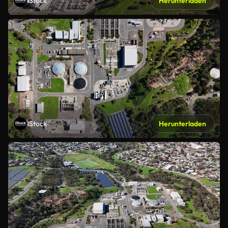
iStock
Herunterladen
iStock
Herunterladen