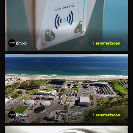
iStock
Herunterladen
iStock
Herunterladen