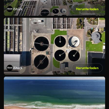
iStock
Herunterladen
iStock
Herunterladen