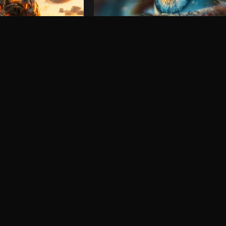
KI-Bild
Generiere beeindruckende Bilder mit d
KI-Modellen, perfekt für alles
ten Modellen: Veo 3.1,
mehr
Modelle
Alle anzeigen
ältig zusammengestellte Auswahl an leistungsstarken KI-Modellen.