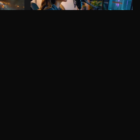
KI-Voiceover
en neuesten
Wähle aus den besten KI-Sprechern und verwandle
dein Skript in natürliche Sprache