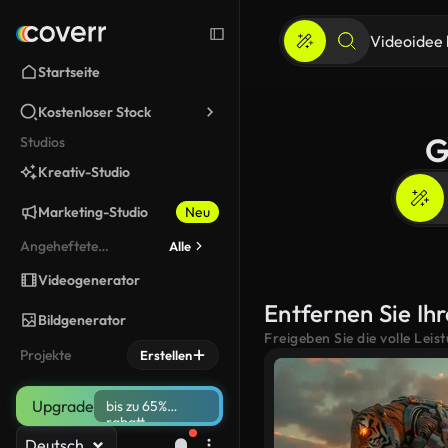
Startseite
Kostenloser Stock
G
Studios
Kreativ-Studio
Marketing-Studio
Neu
Angeheftete
Alle
werkzeuge
Videogenerator
Entfernen Sie Ihr
Bildgenerator
Freigeben Sie die volle Leis
Projekte
Erstellen
Upgrade
bis zu 65%
rabatt
Deutsch