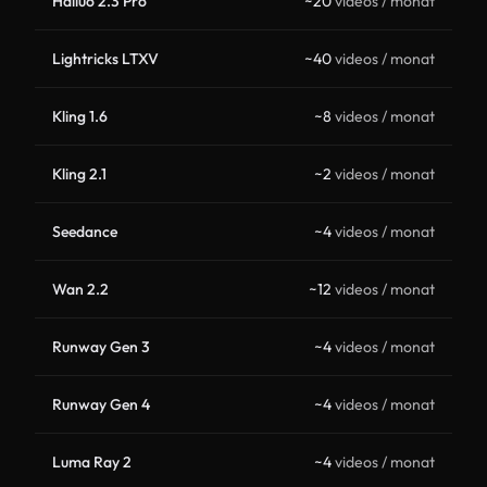
Hailuo 2.3 Pro
~20
videos / monat
Lightricks LTXV
~40
videos / monat
Kling 1.6
~8
videos / monat
Kling 2.1
~2
videos / monat
Seedance
~4
videos / monat
Wan 2.2
~12
videos / monat
Runway Gen 3
~4
videos / monat
Runway Gen 4
~4
videos / monat
Luma Ray 2
~4
videos / monat