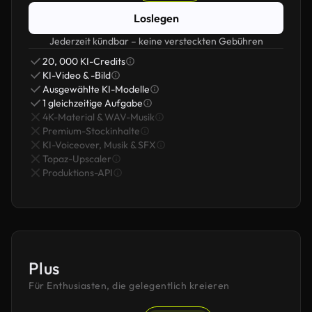
Loslegen
Jederzeit kündbar – keine versteckten Gebühren
20, 000 KI-Credits
KI-Video & -Bild
Ausgewählte KI-Modelle
1 gleichzeitige Aufgabe
4K-Material & WAV-Musik
Premium-Stockinhalte
KI-Voiceover, Musik & SFX
Topaz-Upscaler
Produktions-API
Plus
Für Enthusiasten, die gelegentlich kreieren