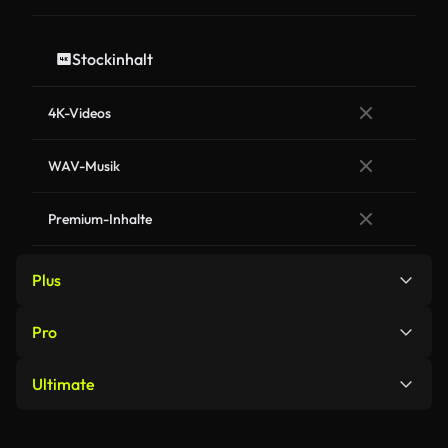
Stockinhalt
4K-Videos
WAV-Musik
Premium-Inhalte
Plus
Pro
Bildgenerierung
Ultimate
Bildgenerierung
Google Nano Banana 2
~187
images / monat