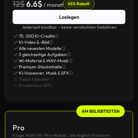
12$
6.6$
45% Rabatt
/ monat
Loslegen
Jederzeit kündbar – keine versteckten Gebühren
75, 000 KI-Credits
KI-Video & -Bild
Alle neuesten Modelle
3 gleichzeitige Aufgaben
4K-Material & WAV-Musik
Premium-Stockinhalte
KI-Voiceover, Musik & SFX
Topaz-Upscaler
Produktions-API
AM BELIEBTESTEN
Pro
Kluge Wahl für Pro-Nutzer, die täglich kreieren