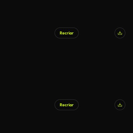
Recriar
Gerado por IA
Recriar