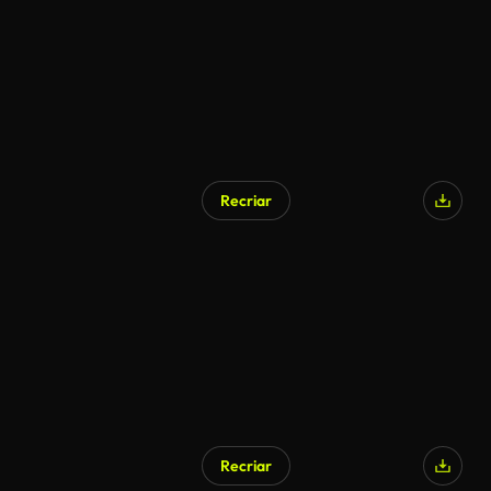
Recriar
Gerado por IA
Recriar