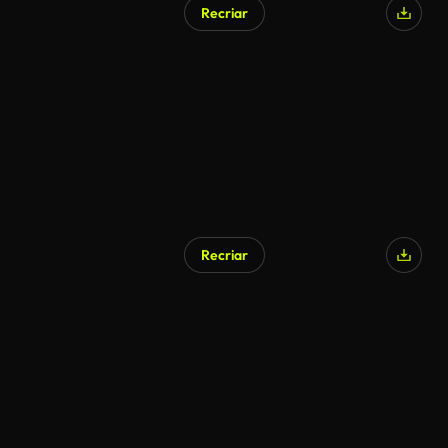
Recriar
Recriar