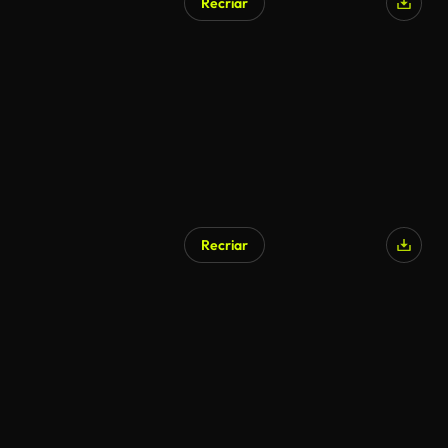
Recriar
Recriar
Gerado por IA