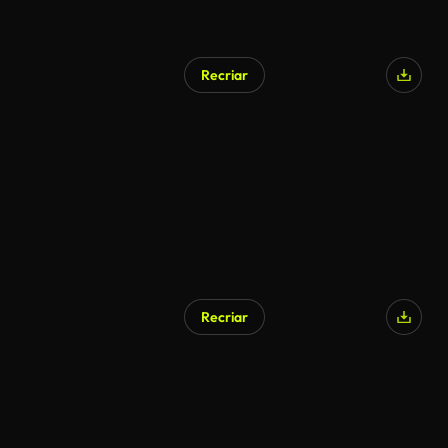
Recriar
Recriar
Gerado por IA