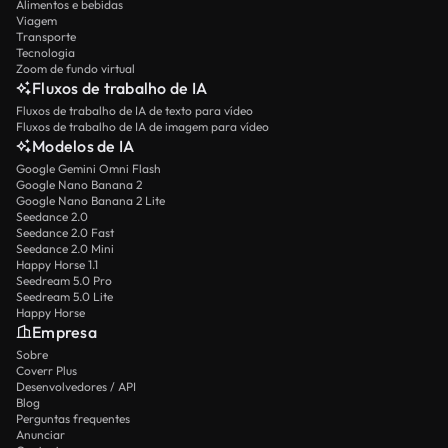
Alimentos e bebidas
Viagem
Transporte
Tecnologia
Zoom de fundo virtual
Fluxos de trabalho de IA
Fluxos de trabalho de IA de texto para vídeo
Fluxos de trabalho de IA de imagem para vídeo
Modelos de IA
Google Gemini Omni Flash
Google Nano Banana 2
Google Nano Banana 2 Lite
Seedance 2.0
Seedance 2.0 Fast
Seedance 2.0 Mini
Happy Horse 1.1
Seedream 5.0 Pro
Seedream 5.0 Lite
Happy Horse
Empresa
Sobre
Coverr Plus
Desenvolvedores / API
Blog
Perguntas frequentes
Anunciar