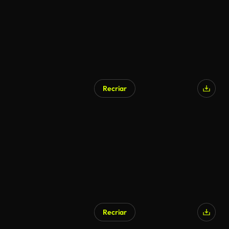
Recriar
Recriar