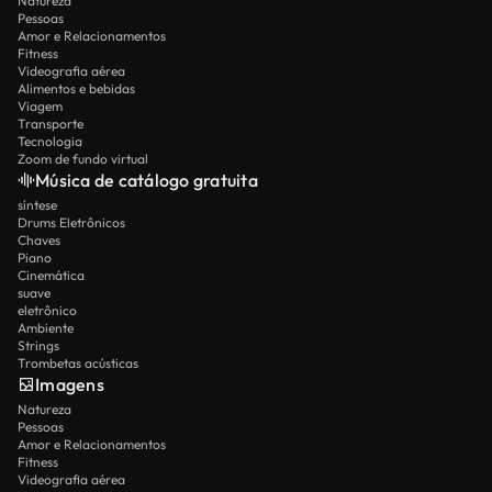
Natureza
Pessoas
Amor e Relacionamentos
Fitness
Videografia aérea
Alimentos e bebidas
Viagem
Transporte
Tecnologia
Zoom de fundo virtual
Música de catálogo gratuita
síntese
Drums Eletrônicos
Chaves
Piano
Cinemática
suave
eletrônico
Ambiente
Strings
Trombetas acústicas
Imagens
Natureza
Pessoas
Amor e Relacionamentos
Fitness
Videografia aérea