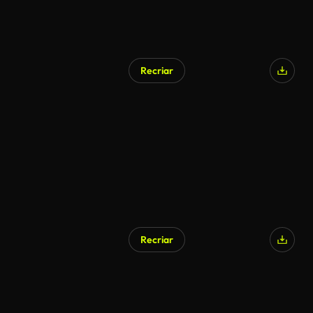
Recriar
Gerado por IA
Recriar