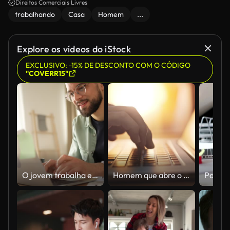
Direitos Comerciais Livres
trabalhando
Casa
Homem
...
Explore os vídeos do iStock
EXCLUSIVO: -15% DE DESCONTO COM O CÓDIGO
"COVERR15"
O jovem trabalha em casa
Homem que abre o portátil e começa a trabalhar, Close-up