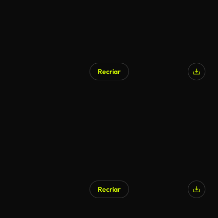
Recriar
Gerado por IA
Recriar