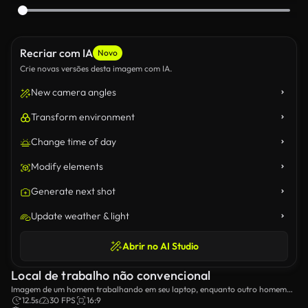
Recriar com IA
Novo
Crie novas versões desta imagem com IA.
New camera angles
Transform environment
Change time of day
Modify elements
Generate next shot
Update weather & light
Abrir no AI Studio
Local de trabalho não convencional
Imagem de um homem trabalhando em seu laptop, enquanto outro homem
passa pela câmera enquanto fala no telefone.
12.5s
30 FPS
16:9