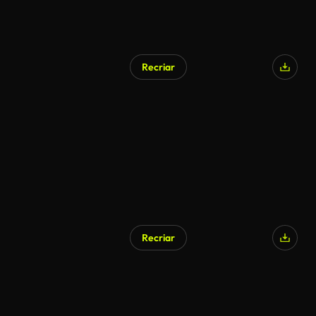
Recriar
Recriar