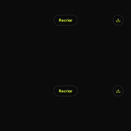
Recriar
Recriar