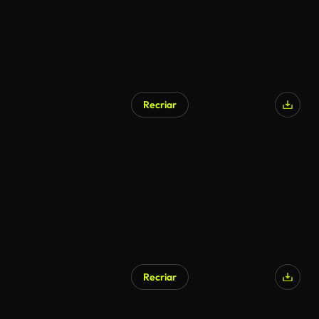
Recriar
Recriar