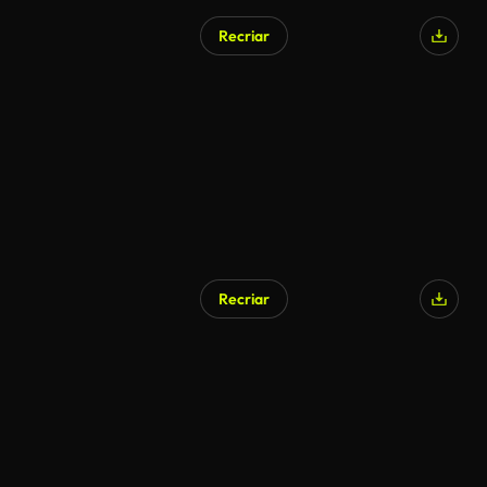
Recriar
Recriar