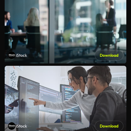
iStock
Download
iStock
Download