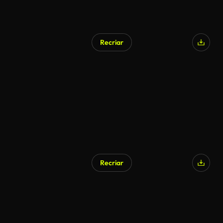
Recriar
Recriar