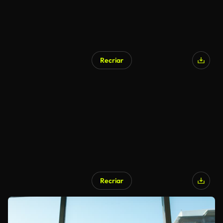
Recriar
Recriar