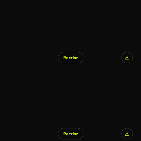
Recriar
Recriar