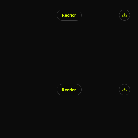
Recriar
Recriar