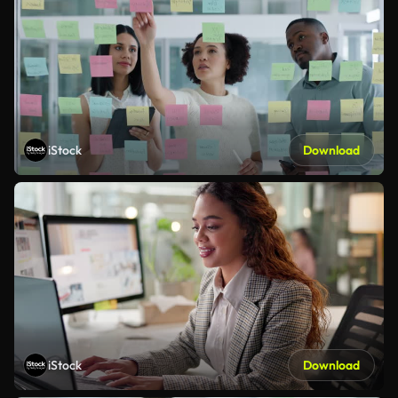
iStock
Download
iStock
Download