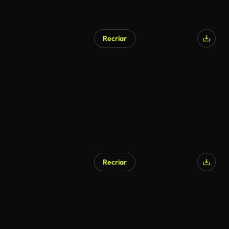
Recriar
Recriar