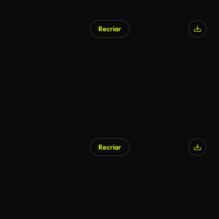
Recriar
Recriar