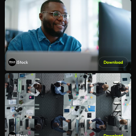
iStock
Download
iStock
Download