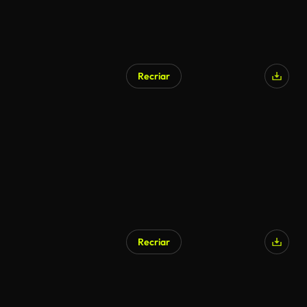
Recriar
Recriar