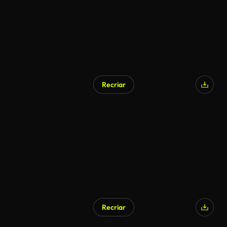
Recriar
Recriar