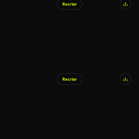
Recriar
Recriar