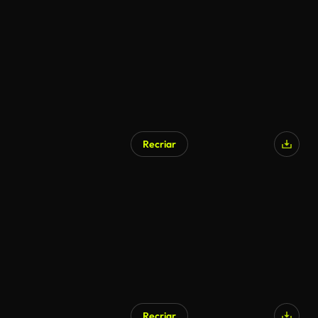
Recriar
Recriar