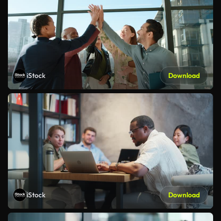
iStock
Download
iStock
Download