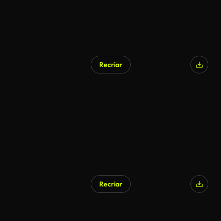
Recriar
Recriar