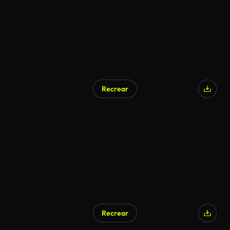
Recrear
Recrear