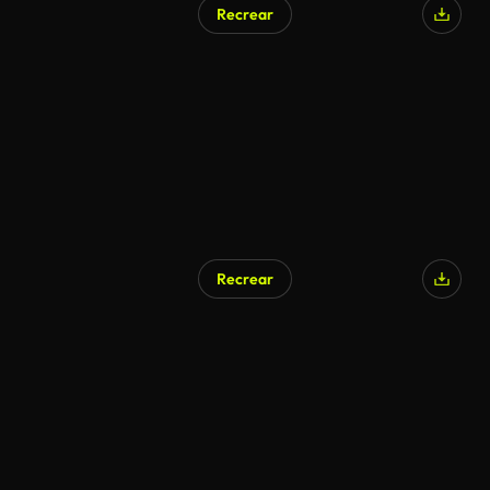
Recrear
Recrear