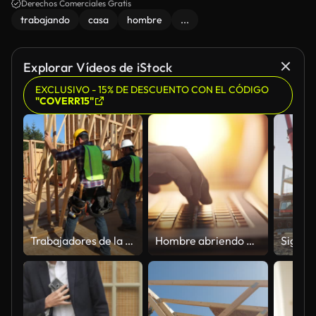
Derechos Comerciales Gratis
trabajando
casa
hombre
...
Explorar Vídeos de iStock
EXCLUSIVO - 15% DE DESCUENTO CON EL CÓDIGO
"COVERR15"
Trabajadores de la construcción muro de pie
Hombre abriendo portátil y comenzando a trabajar, Primer plano