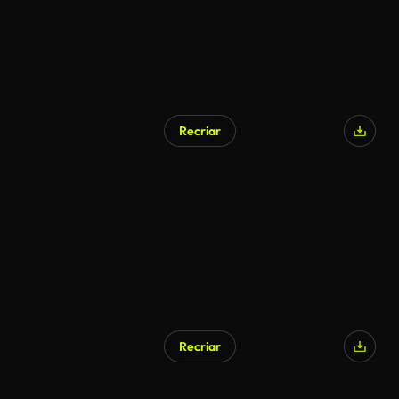
Recriar
Recriar