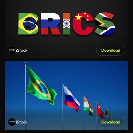
iStock
Download
iStock
Download