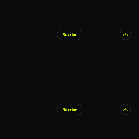
Recriar
Recriar