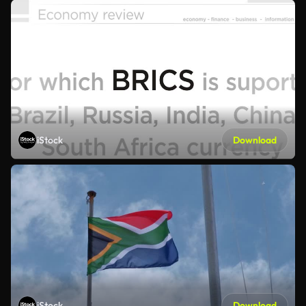
iStock
Download
iStock
Download