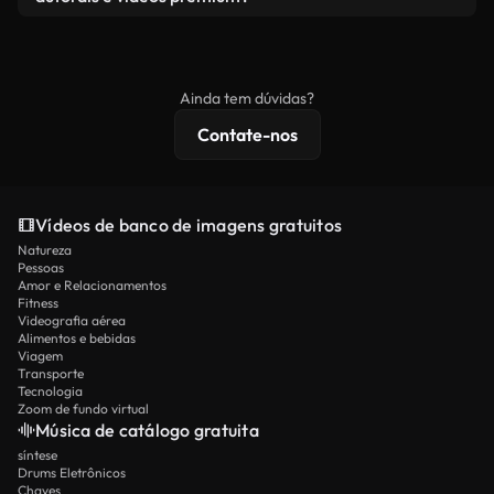
produto final esteja de acordo com nossa licença e
Os vídeos isentos de royalties incluem direitos
não seja redistribuído como conteúdo bruto de
comerciais, enquanto o conteúdo premium inclui
banco de imagens.
imagens exclusivas, resolução 4K e proteções de
Ainda tem dúvidas?
licenciamento estendidas.
Contate-nos
Vídeos de banco de imagens gratuitos
Natureza
Pessoas
Amor e Relacionamentos
Fitness
Videografia aérea
Alimentos e bebidas
Viagem
Transporte
Tecnologia
Zoom de fundo virtual
Música de catálogo gratuita
síntese
Drums Eletrônicos
Chaves