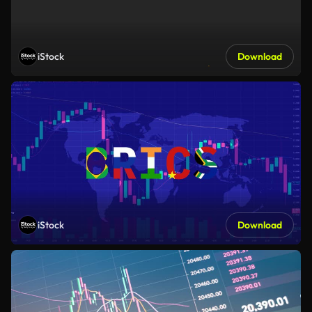
iStock
Download
iStock
Download