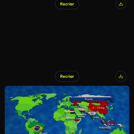
Recriar
Recriar