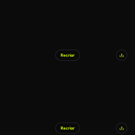
Recriar
Recriar