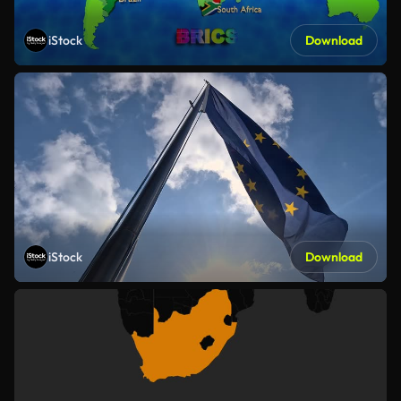
iStock
Download
iStock
Download