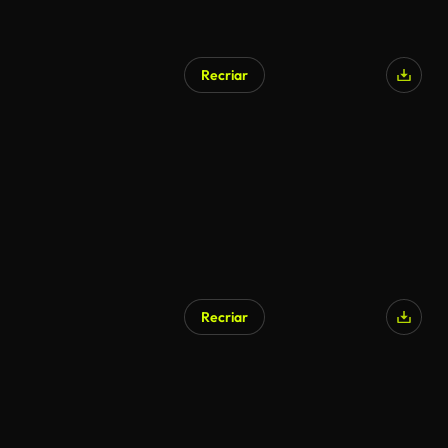
Recriar
Recriar