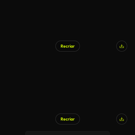
Recriar
Recriar