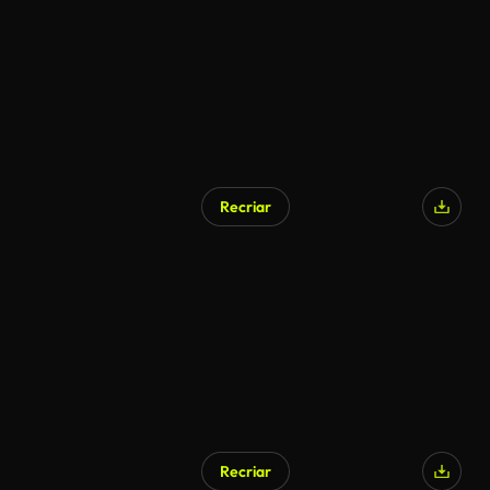
Recriar
Recriar