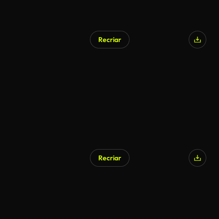
Recriar
Gerado por IA
Recriar