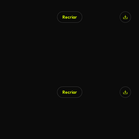
Recriar
Gerado por IA
Recriar