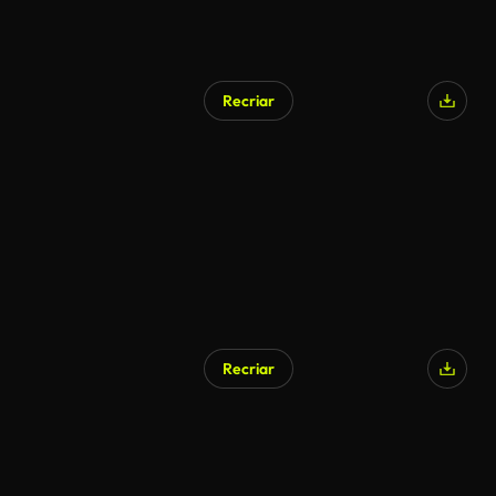
Recriar
Recriar