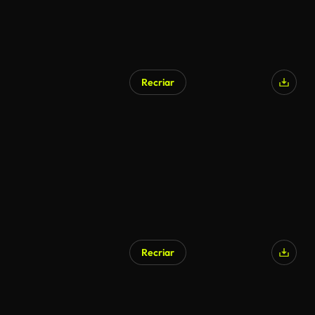
Recriar
Gerado por IA
Recriar