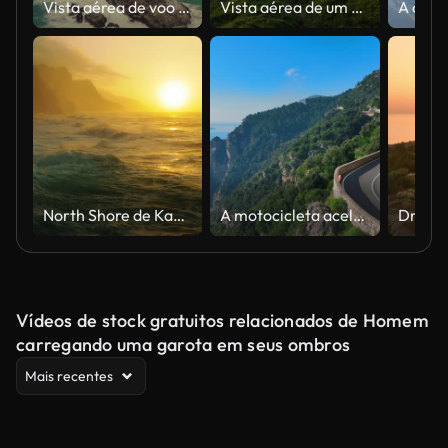
Vista aérea de voo de drone do mar de safira no litoral de Big Sur, oeste da Califórnia, ao lado da rota 1
Vista aérea de um carro em uma estrada na costa norueguesa
North Shore de Kauai, Costa de Na Pali, Ke'e Beach
A motocicleta acelera pelas curvas com vista para o mar da Costa Amalfitana.
Vídeos de stock gratuitos relacionados de Homem
carregando uma garota em seus ombros
Mais recentes