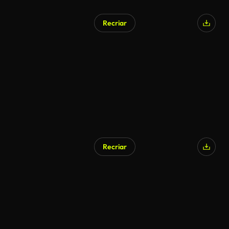
Recriar
Recriar