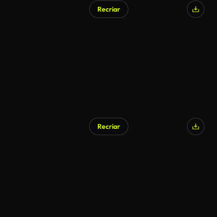
Recriar
Gerado por IA
Recriar