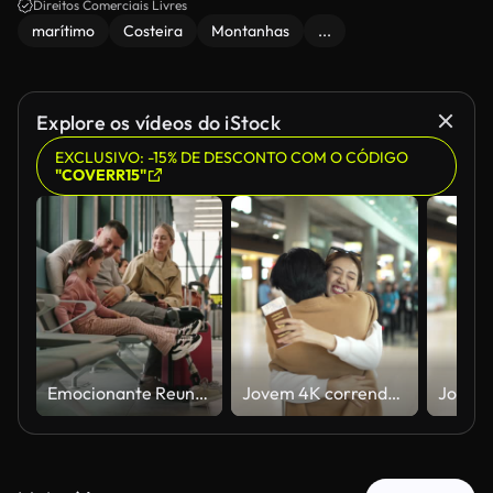
Direitos Comerciais Livres
marítimo
Costeira
Montanhas
...
Explore os vídeos do iStock
EXCLUSIVO: -15% DE DESCONTO COM O CÓDIGO
"COVERR15"
Emocionante Reunião no Aeroporto Entre Pai com Perna Protética e Família
Jovem 4K correndo para abraçar o namorado depois de voltar do exterior.