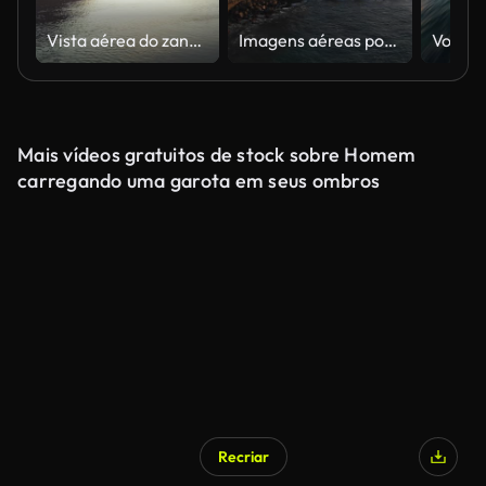
Vista aérea do zangão: fiordes da Noruega
Imagens aéreas ponte de Austrália falésia mar costeiro unidade paisagem costeira do nascer do sol
Mais vídeos gratuitos de stock sobre Homem
carregando uma garota em seus ombros
Recriar