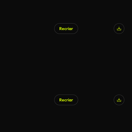
Recriar
Recriar