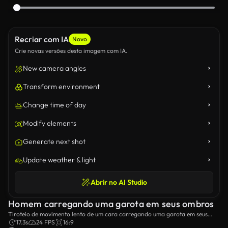
Recriar com IA
Novo
Crie novas versões desta imagem com IA.
New camera angles
Transform environment
Change time of day
Modify elements
Generate next shot
Update weather & light
Abrir no AI Studio
Homem carregando uma garota em seus ombros
Tiroteio de movimento lento de um cara carregando uma garota em seus
ombros.
17.3s
24 FPS
16:9