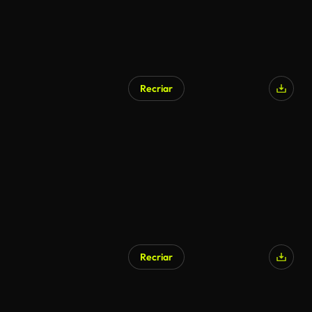
Recriar
Recriar
Gerado por IA