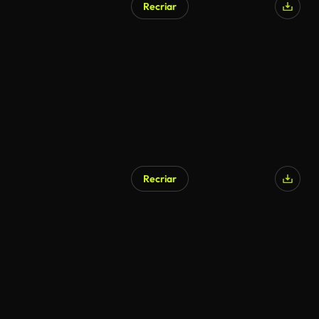
Recriar
Gerado por IA
Recriar