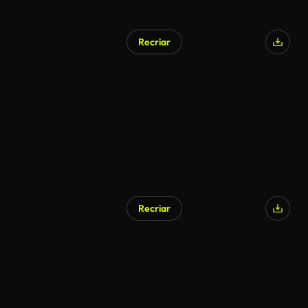
Recriar
Recriar