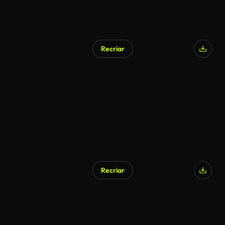
Recriar
Recriar