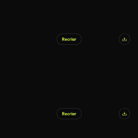
Recriar
Recriar