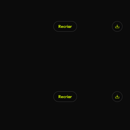
Recriar
Recriar