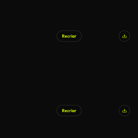
Recriar
Recriar