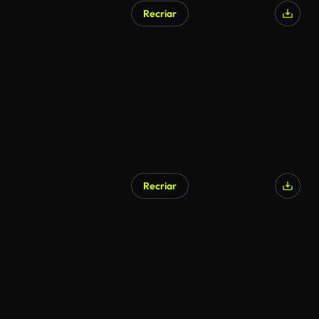
Recriar
Recriar