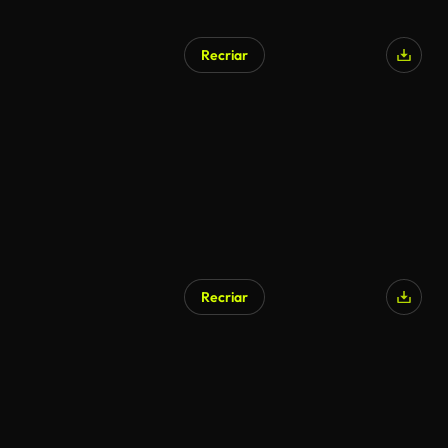
Recriar
Recriar