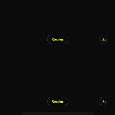
Recriar
Recriar