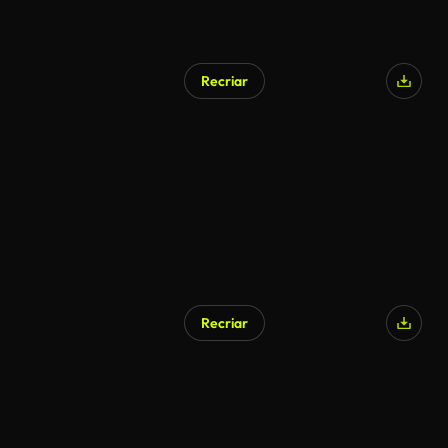
Recriar
Recriar