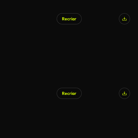
Recriar
Recriar