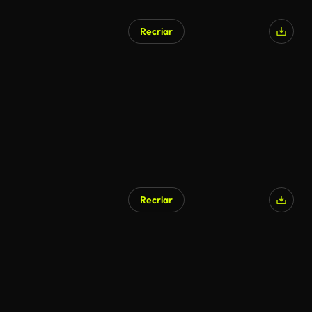
Recriar
Recriar