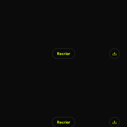
Recriar
Gerado por IA
Recriar