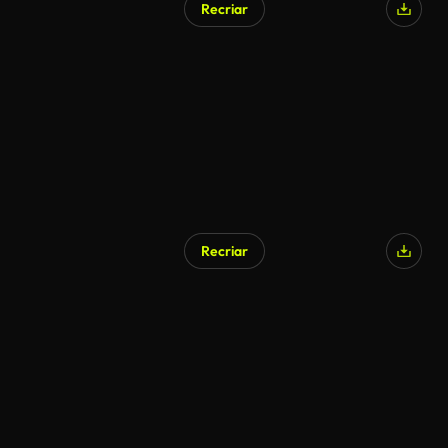
Recriar
Recriar